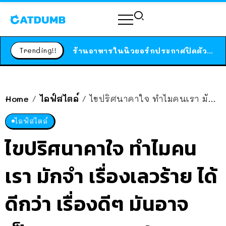
ได้เวลาเด็กหนวดรวมตัว RF Online Next เปิดให้เล่นแล้ว เกม Sci-Fi MMORPG ระดับตำนาน เล่นได้ทั้งมือถือและ PC
ร้านอาหารในนิวยอร์กประกาศปิดตัวลง หลังอยู่มานานกว่า 45 ปี ติดป้ายขอบคุณลูกค้าทุกคน แถมสูตรทำไวท์ซอสให้แบบจัดเต็ม
Trending!!
สาวญี่ปุ่นโดนแมวตัวเองกัด ไม่ได้ไปหาหมอตั้งแต่เนิ่นๆ สุดท้ายขาบวม กลายเป็นโรคเนื้อเน่า เตือนทาสแมวทั้งหลายให้ระวัง
Home
ไลฟ์สไตล์
ไขปริศนาคาใจ ทำไมคนเรา มักจำ เรื่องเลวร้าย ได้ดีกว่า เรื่องดีๆ มันอาจเป็นเพราะ สมอง/วิวัฒนาการ
/
/
ไลฟ์สไตล์
ไขปริศนาคาใจ ทำไมคน
เรา มักจำ เรื่องเลวร้าย ได้
ดีกว่า เรื่องดีๆ มันอาจ