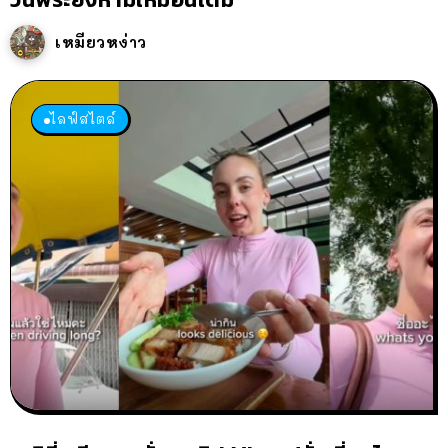
เหมียวหง่าว
ไลฟ์สไตล์