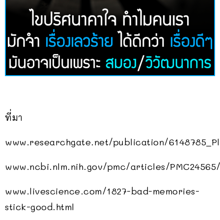
ที่มา
www.researchgate.net/publication/6148785_Pl
www.ncbi.nlm.nih.gov/pmc/articles/PMC24565
www.livescience.com/1827-bad-memories-
stick-good.html