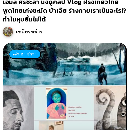
เอมิลี่ ศรีชะลา นั่งดูคลิป Vlog ฝรั่งเที่ยวไทย
พูดไทยเก่งชะมัด บ้าเอ๊ย ร่างกายเราเป็นอะไร!?
ทำไมหุบยิ้มไม่ได้
เหมียวหง่าว
ฮ่า ฮ่า ฮ่าาา