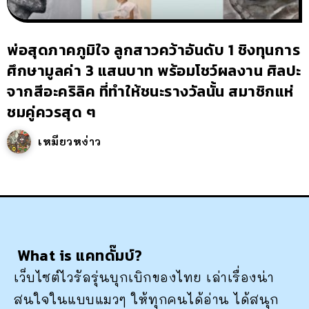
พ่อสุดภาคภูมิใจ ลูกสาวคว้าอันดับ 1 ชิงทุนการ
ศึกษามูลค่า 3 แสนบาท พร้อมโชว์ผลงาน ศิลปะ
จากสีอะคริลิค ที่ทำให้ชนะรางวัลนั้น สมาชิกแห่
ชมคู่ควรสุด ๆ
เหมียวหง่าว
What is แคทดั๊มบ์?
เว็บไซต์ไวรัลรุ่นบุกเบิกของไทย เล่าเรื่องน่า
สนใจในแบบแมวๆ ให้ทุกคนได้อ่าน ได้สนุก