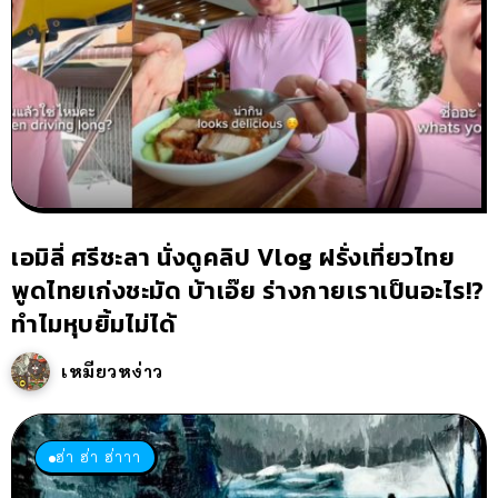
เอมิลี่ ศรีชะลา นั่งดูคลิป Vlog ฝรั่งเที่ยวไทย
พูดไทยเก่งชะมัด บ้าเอ๊ย ร่างกายเราเป็นอะไร!?
ทำไมหุบยิ้มไม่ได้
เหมียวหง่าว
ฮ่า ฮ่า ฮ่าาา