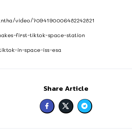
antha/video/7094190006482242821
kes-first-tiktok-space-station
tiktok-in-space-iss-esa
Share Article