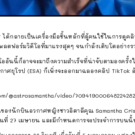
” ได้กลายเป็นเครื่องมือชิ้นหลักที่ผู้คนใช้ในการดู
แพลตฟอร์มวิดีโอที่มาแรงสุดๆ จนกำลังเติบโตอย่างรวด
ออันนี้ก็อาจจะมาถึงความสำเร็จที่น่าจับตามองครั้งใหม
อวกาศยุโรป (ESA) ก็เพิ่งจะออกมาฉลองคลิป TikTok 
ok.com/@astrosamantha/video/709419000648224282
งานของนักบินอวกาศหญิงชาวอิตาลีคุณ Samantha Crist
ันที่ 27 เมษายน และมีกำหนดการจะประจำการบนนั้นเ