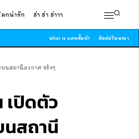
์โลกน่ารัก
ฮ่า ฮ่า ฮ่าาา
Whai is แคทดั๊มบ์?
ติดต่อโฆษณา
่ายบนสถานีอวกาศ จริงๆ
 เปิดตัว
ยบนสถานี