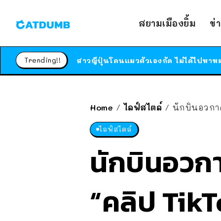
สยามเมืองยิ้ม
ข่
Trending!!
Home
ไลฟ์สไตล์
นักบินอวกาศ
/
/
ไลฟ์สไตล์
นักบินอวกา
“คลิป TikT