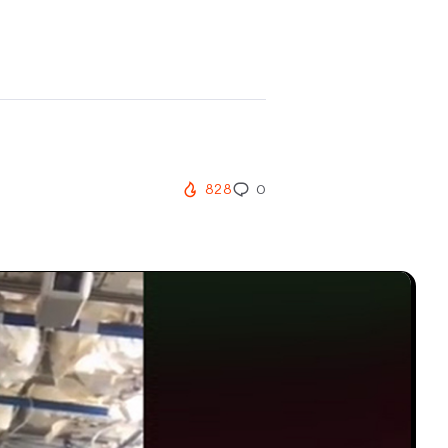
828
0