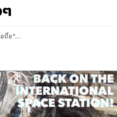
งๆ
อถือ”...