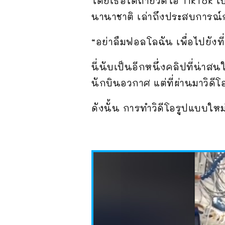
โดยเธอได้ถ่ายวิดีโอ TikTok เ
นานาชาติ เล่าถึงประสบการณ์
“อย่าลืมฟอลโลฉัน เพื่อไปยังที
นี่นับเป็นอีกหนึ่งคลิปที่น่าส
นักบินอวกาศ แต่ที่ผ่านมาวิด
ดังนั้น การทำวิดีโอรูปแบบใหม่