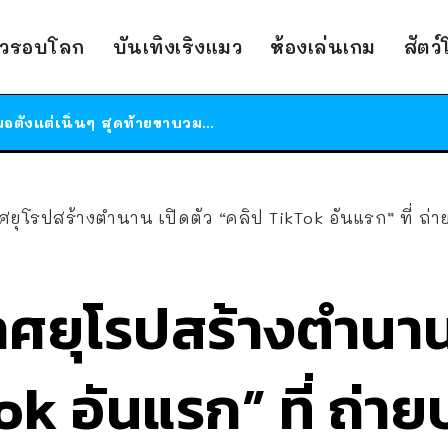
ร้านอาหารในนิวยอร์กประกาศปิดตัวลง หลังอยู่มานานกว่า 45 ปี ติดป้ายขอบคุณลูกค้าทุกคน แถมสูตรทำไวท์ซอสให้แบบจัดเต็ม
าวรอบโลก
บันเทิงเริงแมว
ห้องเล่นเกม
สัตว
สาวญี่ปุ่นโดนแมวตัวเองกัด ไม่ได้ไปหาหมอตั้งแต่เนิ่นๆ สุดท้ายขาบวม กลายเป็นโรคเนื้อเน่า เตือนทาสแมวทั้งหลายให้ระวัง
ได้เวลาเด็กหนวดรวมตัว RF Online Next เปิดให้เล่นแล้ว เกม Sci-Fi MMORPG ระดับตำนาน เล่นได้ทั้งมือถือและ PC
ร้านอาหารในนิวยอร์กประกาศปิดตัวลง หลังอยู่มานานกว่า 45 ปี ติดป้ายขอบคุณลูกค้าทุกคน แถมสูตรทำไวท์ซอสให้แบบจัดเต็ม
สาวญี่ปุ่นโดนแมวตัวเองกัด ไม่ได้ไปหาหมอตั้งแต่เนิ่นๆ สุดท้ายขาบวม กลายเป็นโรคเนื้อเน่า เตือนทาสแมวทั้งหลายให้ระวัง
ยุโรปสร้างตำนาน เปิดตัว “คลิป TikTok อันแรก” ที่ ถ
ศยุโรปสร้างตำนาน
ok อันแรก” ที่ ถ่า