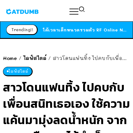
ร้านอาหารในนิวยอร์กประกาศปิดตัวลง หลังอยู่มานานกว่า 45 ปี ติดป้ายขอบคุณลูกค้าทุกคน แถมสูตรทำไวท์ซอสให้แบบจัดเต็ม
สาวญี่ปุ่นโดนแมวตัวเองกัด ไม่ได้ไปหาหมอตั้งแต่เนิ่นๆ สุดท้ายขาบวม กลายเป็นโรคเนื้อเน่า เตือนทาสแมวทั้งหลายให้ระวัง
Trending!!
ได้เวลาเด็กหนวดรวมตัว RF Online Next เปิดให้เล่นแล้ว เกม Sci-Fi MMORPG ระดับตำนาน เล่นได้ทั้งมือถือและ PC
ร้านอาหารในนิวยอร์กประกาศปิดตัวลง หลังอยู่มานานกว่า 45 ปี ติดป้ายขอบคุณลูกค้าทุกคน แถมสูตรทำไวท์ซอสให้แบบจัดเต็ม
สาวญี่ปุ่นโดนแมวตัวเองกัด ไม่ได้ไปหาหมอตั้งแต่เนิ่นๆ สุดท้ายขาบวม กลายเป็นโรคเนื้อเน่า เตือนทาสแมวทั้งหลายให้ระวัง
Home
ไลฟ์สไตล์
สาวโดนแฟนทิ้ง ไปคบกับเพื่อนสนิทเธอเอง ใช้ความแค้นมามุ่งลดน้ำหนัก จาก 80 เหลือ 50 ได้สำเร็จ!!
/
/
ไลฟ์สไตล์
สาวโดนแฟนทิ้ง ไปคบกับ
เพื่อนสนิทเธอเอง ใช้ความ
แค้นมามุ่งลดน้ำหนัก จาก