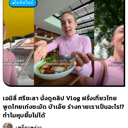
ไลฟ์สไตล์
เอมิลี่ ศรีชะลา นั่งดูคลิป Vlog ฝรั่งเที่ยวไทย
พูดไทยเก่งชะมัด บ้าเอ๊ย ร่างกายเราเป็นอะไร!?
ทำไมหุบยิ้มไม่ได้
เหมียวหง่าว