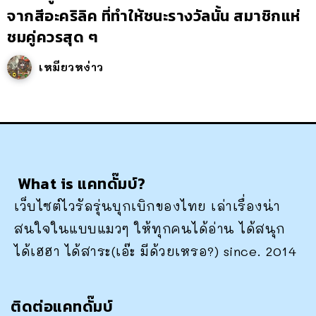
จากสีอะคริลิค ที่ทำให้ชนะรางวัลนั้น สมาชิกแห่
ชมคู่ควรสุด ๆ
เหมียวหง่าว
What is แคทดั๊มบ์?
เว็บไซต์ไวรัลรุ่นบุกเบิกของไทย เล่าเรื่องน่า
สนใจในแบบแมวๆ ให้ทุกคนได้อ่าน ได้สนุก
ได้เฮฮา ได้สาระ(เอ๊ะ มีด้วยเหรอ?) since. 2014
ติดต่อแคทดั๊มบ์