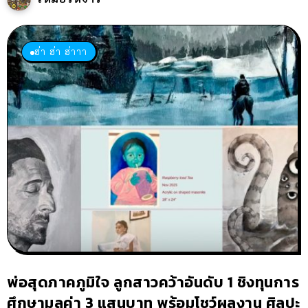
ฮ่า ฮ่า ฮ่าาา
พ่อสุดภาคภูมิใจ ลูกสาวคว้าอันดับ 1 ชิงทุนการ
ศึกษามูลค่า 3 แสนบาท พร้อมโชว์ผลงาน ศิลปะ