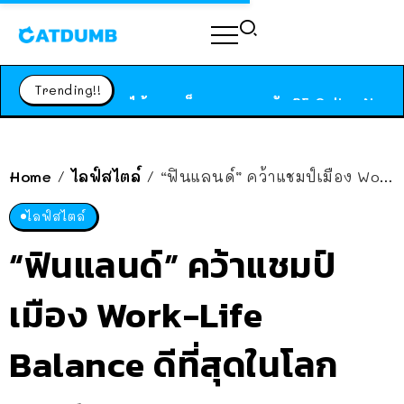
ร้านอาหารในนิวยอร์กประกาศปิดตัวลง หลังอยู่มานานกว่า 45 ปี ติดป้ายขอบคุณลูกค้าทุกคน แถมสูตรทำไวท์ซอสให้แบบจัดเต็ม
สาวญี่ปุ่นโดนแมวตัวเองกัด ไม่ได้ไปหาหมอตั้งแต่เนิ่นๆ สุดท้ายขาบวม กลายเป็นโรคเนื้อเน่า เตือนทาสแมวทั้งหลายให้ระวัง
Trending!!
ได้เวลาเด็กหนวดรวมตัว RF Online Next เปิดให้เล่นแล้ว เกม Sci-Fi MMORPG ระดับตำนาน เล่นได้ทั้งมือถือและ PC
ร้านอาหารในนิวยอร์กประกาศปิดตัวลง หลังอยู่มานานกว่า 45 ปี ติดป้ายขอบคุณลูกค้าทุกคน แถมสูตรทำไวท์ซอสให้แบบจัดเต็ม
สาวญี่ปุ่นโดนแมวตัวเองกัด ไม่ได้ไปหาหมอตั้งแต่เนิ่นๆ สุดท้ายขาบวม กลายเป็นโรคเนื้อเน่า เตือนทาสแมวทั้งหลายให้ระวัง
Home
ไลฟ์สไตล์
“ฟินแลนด์” คว้าแชมป์เมือง Work-Life Balance ดีที่สุดในโลก 2021 – กรุงเทพฯ รองบ๊วย
/
/
ไลฟ์สไตล์
“ฟินแลนด์” คว้าแชมป์
เมือง Work-Life
Balance ดีที่สุดในโลก