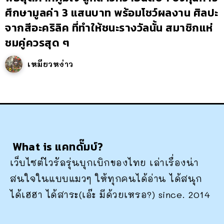
ศึกษามูลค่า 3 แสนบาท พร้อมโชว์ผลงาน ศิลปะ
จากสีอะคริลิค ที่ทำให้ชนะรางวัลนั้น สมาชิกแห่
ชมคู่ควรสุด ๆ
เหมียวหง่าว
What is แคทดั๊มบ์?
เว็บไซต์ไวรัลรุ่นบุกเบิกของไทย เล่าเรื่องน่า
สนใจในแบบแมวๆ ให้ทุกคนได้อ่าน ได้สนุก
ได้เฮฮา ได้สาระ(เอ๊ะ มีด้วยเหรอ?) since. 2014