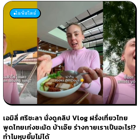
ไลฟ์สไตล์
เอมิลี่ ศรีชะลา นั่งดูคลิป Vlog ฝรั่งเที่ยวไทย
พูดไทยเก่งชะมัด บ้าเอ๊ย ร่างกายเราเป็นอะไร!?
ทำไมหุบยิ้มไม่ได้