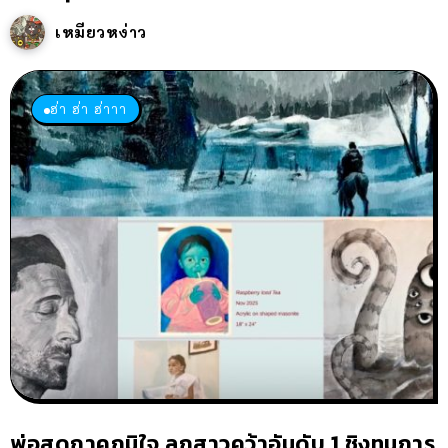
เหมียวหง่าว
ฮ่า ฮ่า ฮ่าาา
พ่อสุดภาคภูมิใจ ลูกสาวคว้าอันดับ 1 ชิงทุนการ