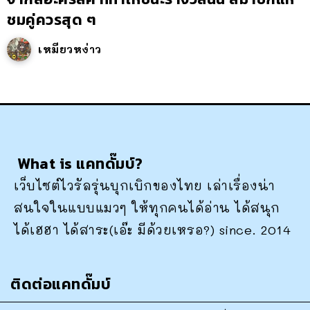
ชมคู่ควรสุด ๆ
เหมียวหง่าว
What is แคทดั๊มบ์?
เว็บไซต์ไวรัลรุ่นบุกเบิกของไทย เล่าเรื่องน่า
สนใจในแบบแมวๆ ให้ทุกคนได้อ่าน ได้สนุก
ได้เฮฮา ได้สาระ(เอ๊ะ มีด้วยเหรอ?) since. 2014
ติดต่อแคทดั๊มบ์