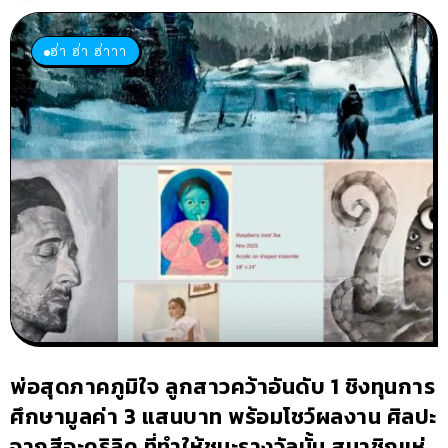
ฮ่า ฮ่า ฮ่าาา
พ่อสุดภาคภูมิใจ ลูกสาวคว้าอันดับ 1 ชิงทุนการ
ศึกษามูลค่า 3 แสนบาท พร้อมโชว์ผลงาน ศิลปะ
จากสีอะคริลิค ที่ทำให้ชนะรางวัลนั้น สมาชิกแห่