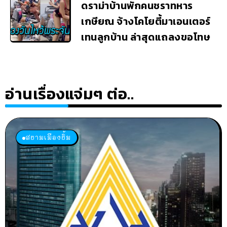
ดราม่าบ้านพักคนชราทหาร
เกษียณ จ้างโคโยตี้มาเอนเตอร์
เทนลูกบ้าน ล่าสุดแถลงขอโทษ
อ่านเรื่องแจ่มๆ ต่อ..
สยามเมืองยิ้ม