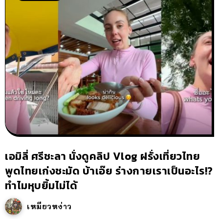
เอมิลี่ ศรีชะลา นั่งดูคลิป Vlog ฝรั่งเที่ยวไทย
พูดไทยเก่งชะมัด บ้าเอ๊ย ร่างกายเราเป็นอะไร!?
ทำไมหุบยิ้มไม่ได้
เหมียวหง่าว