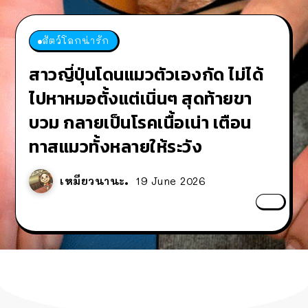
ข่าวรอบโลก
สัตว์โลกน่ารัก
ไร้หมวดหมู่
วยอร์กประกาศปิด
ร้านอาหารในนิวยอ
สาวญี่ปุ่นโดนแมวตั
มวตัวเองกัด ไม่ได้
ได้เวลาเด็กหนวดรวมตัว RF
านานกว่า 45 ปี ติด
ตัวลง หลังอยู่มานาน
ไปหาหมอตั้งแต่เนิ่
เนิ่นๆ สุดท้ายขา
Online Next เปิดให้เล่นแล้ว เกม
ค้าทุกคน แถมสูตร
ป้ายขอบคุณลูกค้า
บวม กลายเป็นโรคเนื
คเนื้อเน่า เตือน
Sci-Fi MMORPG ระดับตำนาน เล่น
ได้ทั้งมือถือและ PC
ยให้ระวัง
บบจัดเต็ม
ทำไวท์ซอสให้แบบจั
ทาสแมวทั้งหลายให้
เหมียวสามสี
18 June 2026
19 June 2026
18 June 2026
เหมียวนานะ
เหมียวนานะ
18 Ju
19 Ju