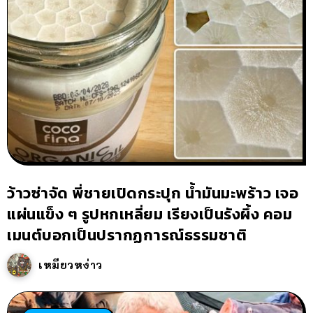
ว้าวซ่าจัด พี่ชายเปิดกระปุก น้ำมันมะพร้าว เจอ
แผ่นแข็ง ๆ รูปหกเหลี่ยม เรียงเป็นรังผึ้ง คอม
เมนต์บอกเป็นปรากฏการณ์ธรรมชาติ
เหมียวหง่าว