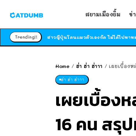
สยามเมืองยิ้ม
ข่
Trending!!
Home
ฮ่า ฮ่า ฮ่าาา
เผยเบื้องห
/
/
ฮ่า ฮ่า ฮ่าาา
เผยเบื้องห
16 คน สรุปท