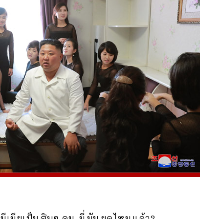
มีเมียเป็นสิบๆ คน นี่มันยุคไหนแล้ว?