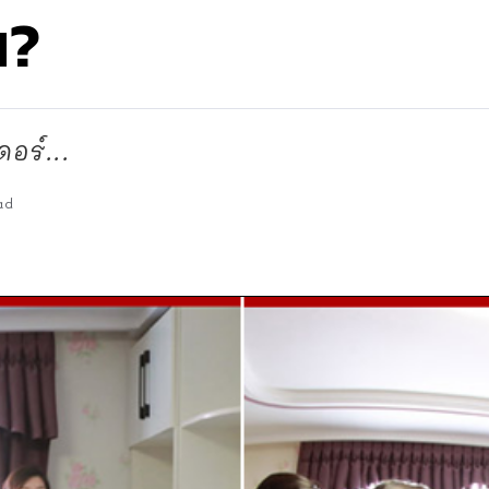
น?
อร์...
ad