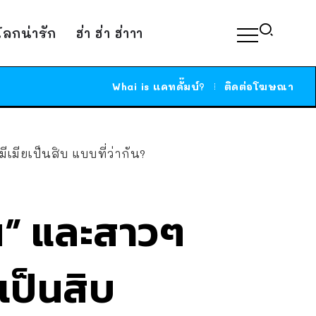
์โลกน่ารัก
ฮ่า ฮ่า ฮ่าาา
Whai is แคทดั๊มบ์?
ติดต่อโฆษณา
ีเมียเป็นสิบ แบบที่ว่ากัน?
น” และสาวๆ
ยเป็นสิบ