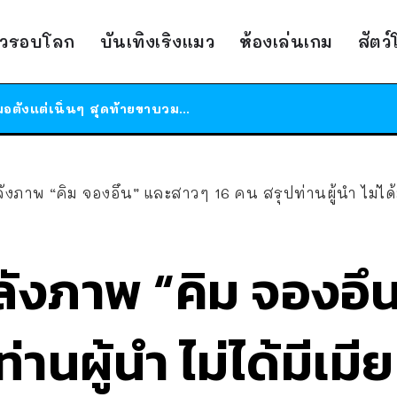
ร้านอาหารในนิวยอร์กประกาศปิดตัวลง หลังอยู่มานานกว่า 45 ปี ติดป้ายขอบคุณลูกค้าทุกคน แถมสูตรทำไวท์ซอสให้แบบจัดเต็ม
าวรอบโลก
บันเทิงเริงแมว
ห้องเล่นเกม
สัตว
สาวญี่ปุ่นโดนแมวตัวเองกัด ไม่ได้ไปหาหมอตั้งแต่เนิ่นๆ สุดท้ายขาบวม กลายเป็นโรคเนื้อเน่า เตือนทาสแมวทั้งหลายให้ระวัง
ได้เวลาเด็กหนวดรวมตัว RF Online Next เปิดให้เล่นแล้ว เกม Sci-Fi MMORPG ระดับตำนาน เล่นได้ทั้งมือถือและ PC
ร้านอาหารในนิวยอร์กประกาศปิดตัวลง หลังอยู่มานานกว่า 45 ปี ติดป้ายขอบคุณลูกค้าทุกคน แถมสูตรทำไวท์ซอสให้แบบจัดเต็ม
สาวญี่ปุ่นโดนแมวตัวเองกัด ไม่ได้ไปหาหมอตั้งแต่เนิ่นๆ สุดท้ายขาบวม กลายเป็นโรคเนื้อเน่า เตือนทาสแมวทั้งหลายให้ระวัง
ลังภาพ “คิม จองอึน” และสาวๆ 16 คน สรุปท่านผู้นำ ไม่ได้ม
ลังภาพ “คิม จองอึ
่านผู้นำ ไม่ได้มีเมี