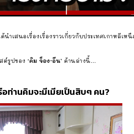
ด้นำเสนอเรื่องเรื่องราวเกี่ยวกับประเทศเกาหลีเหน
พสต์รูปของ
‘คิม จ็อง-อึน’
ด้านล่างนี้…
หรือท่านคิมจะมีเมียเป็นสิบๆ คน?