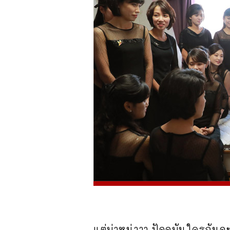
แต่บ่าหน่าาา ปัจจุบันใครกันจะ