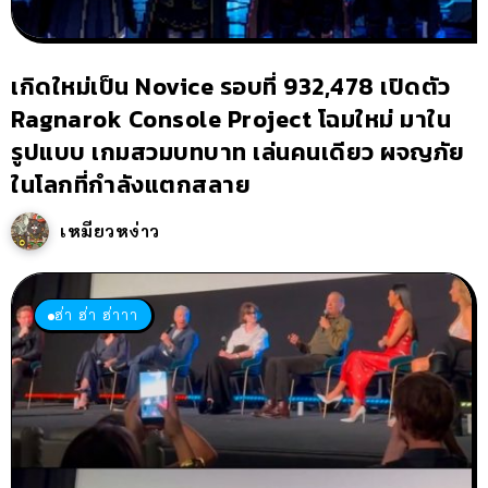
เกิดใหม่เป็น Novice รอบที่ 932,478 เปิดตัว
Ragnarok Console Project โฉมใหม่ มาใน
รูปแบบ เกมสวมบทบาท เล่นคนเดียว ผจญภัย
ในโลกที่กำลังแตกสลาย
เหมียวหง่าว
ฮ่า ฮ่า ฮ่าาา