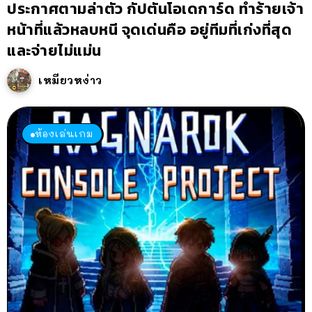
ประกาศตามล่าตัว กัปตันโอเดการ์ด ทำร้ายเจ้า
หน้าที่แล้วหลบหนี จุดเด่นคือ อยู่ทีมที่เก่งที่สุด
และจ่ายไม่แม่น
เหมียวหง่าว
ห้องเล่นเกม