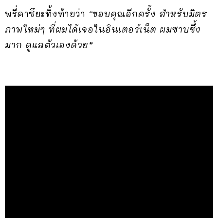
พรี่คาซึยะทิ้งท้ายว่า
“ขอบคุณอีกครั้ง สำหรับมิตร
ภาพใหม่ๆ ที่ผมได้เจอในอินเตอร์เน็ต ผมซาบซึ้ง
มาก ดูแลตัวเองด้วย”