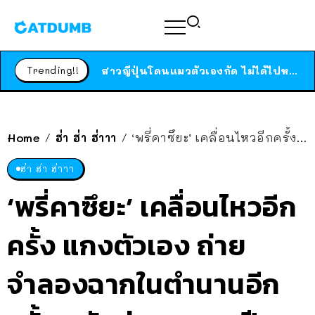
ได้เวลาเด็กหนวดรวมตัว RF Online Next เปิดให้เล่นแล้ว เกม Sci-Fi MMORPG ระดับตำนาน เล่นได้ทั้งมือถือและ PC
ร้านอาหารในนิวยอร์กประกาศปิดตัวลง หลังอยู่มานานกว่า 45 ปี ติดป้ายขอบคุณลูกค้าทุกคน แถมสูตรทำไวท์ซอสให้แบบจัดเต็ม
Trending!!
สาวญี่ปุ่นโดนแมวตัวเองกัด ไม่ได้ไปหาหมอตั้งแต่เนิ่นๆ สุดท้ายขาบวม กลายเป็นโรคเนื้อเน่า เตือนทาสแมวทั้งหลายให้ระวัง
Home
ฮ่า ฮ่า ฮ่าาา
‘พรี่คาซึยะ’ เคลื่อนไหวอีกครั้ง แกงตัวเอง ถ่ายจำลองฉากในตำนานอีกครั้ง หลังผ่านมา 26 ปี
/
/
ฮ่า ฮ่า ฮ่าาา
‘พรี่คาซึยะ’ เคลื่อนไหวอีก
ครั้ง แกงตัวเอง ถ่าย
จำลองฉากในตำนานอีก