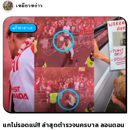
เหมียวหง่าว
กีฬาฮาเฮ
แกไม่รอดแน่!! ล่าสุดตำรวจนครบาล ลอนดอน