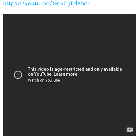
https://youtu.be/GdxCjTdAhd4