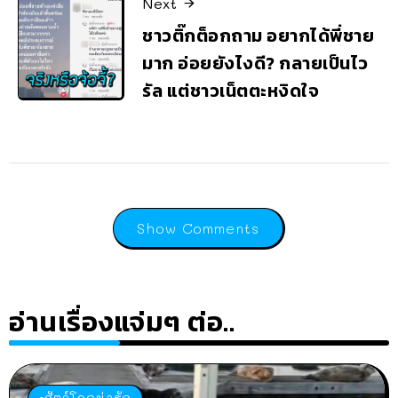
Next
ชาวติ๊กต็อกถาม อยากได้พี่ชาย
มาก อ่อยยังไงดี? กลายเป็นไว
รัล แต่ชาวเน็ตตะหงิดใจ
Show Comments
อ่านเรื่องแจ่มๆ ต่อ..
สัตว์โลกน่ารัก