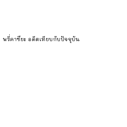
พรี่คาซึยะ อดีตเทียบกับปัจจุบัน