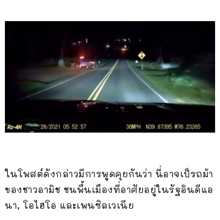
ในโพสต์ดังกล่าวมีการพูดคุยกันว่า นี่อาจเป็รถม้า
ของชาวอามิช ชนพื้นเมืองที่อาศัยอยู่ในรัฐอินดีแอ
นา, โอไฮโอ และเพนซิลเวเนีย