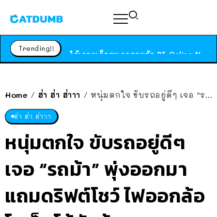
ร้านอาหารในนิวยอร์กประกาศปิดตัวลง หลังอยู่มานานกว่า 45 ปี ติดป้ายขอบคุณลูกค้าทุกคน แถมสูตรทำไวท์ซอสให้แบบจัดเต็ม
สาวญี่ปุ่นโดนแมวตัวเองกัด ไม่ได้ไปหาหมอตั้งแต่เนิ่นๆ สุดท้ายขาบวม กลายเป็นโรคเนื้อเน่า เตือนทาสแมวทั้งหลายให้ระวัง
Trending!!
ได้เวลาเด็กหนวดรวมตัว RF Online Next เปิดให้เล่นแล้ว เกม Sci-Fi MMORPG ระดับตำนาน เล่นได้ทั้งมือถือและ PC
ร้านอาหารในนิวยอร์กประกาศปิดตัวลง หลังอยู่มานานกว่า 45 ปี ติดป้ายขอบคุณลูกค้าทุกคน แถมสูตรทำไวท์ซอสให้แบบจัดเต็ม
สาวญี่ปุ่นโดนแมวตัวเองกัด ไม่ได้ไปหาหมอตั้งแต่เนิ่นๆ สุดท้ายขาบวม กลายเป็นโรคเนื้อเน่า เตือนทาสแมวทั้งหลายให้ระวัง
Home
ฮ่า ฮ่า ฮ่าาา
หนุ่มตกใจ ขับรถอยู่ดีๆ เจอ “รถม้า” พุ่งออกมา แถมดริฟต์โชว์ ไฟออกล้อ โทเร็ตโต้ยังต้องยอม
/
/
ฮ่า ฮ่า ฮ่าาา
หนุ่มตกใจ ขับรถอยู่ดีๆ
เจอ “รถม้า” พุ่งออกมา
แถมดริฟต์โชว์ ไฟออกล้อ