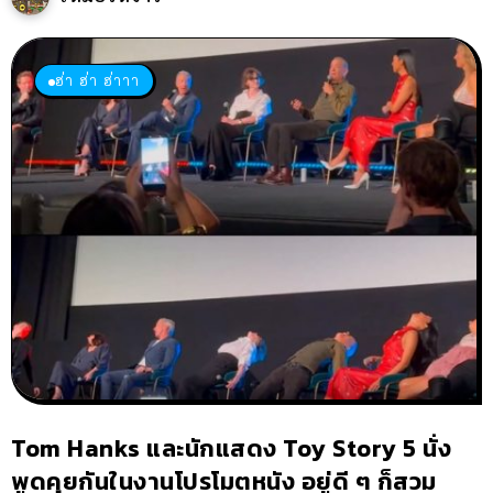
ฮ่า ฮ่า ฮ่าาา
Tom Hanks และนักแสดง Toy Story 5 นั่ง
พูดคุยกันในงานโปรโมตหนัง อยู่ดี ๆ ก็สวม