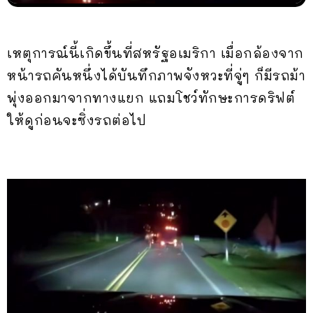
เหตุการณ์นี้เกิดขึ้นที่สหรัฐอเมริกา เมื่อกล้องจาก
หน้ารถคันหนึ่งได้บันทึกภาพจังหวะที่จู่ๆ ก็มีรถม้า
พุ่งออกมาจากทางแยก แถมโชว์ทักษะการดริฟต์
ให้ดูก่อนจะซิ่งรถต่อไป