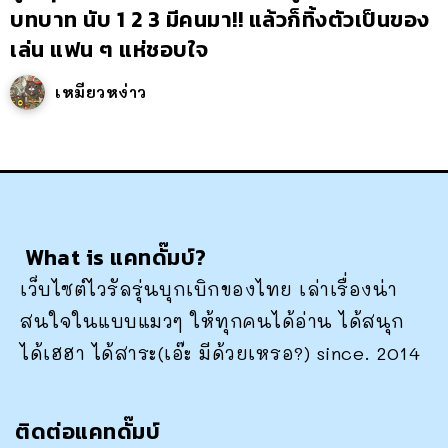
บทบาท นับ 1 2 3 มีคนมา!! แล้วก็ทิ้งตัวเป็นของ
เล่น แฟน ๆ แห่ชอบใจ
เหมียวหง่าว
What is แคทดั๊มบ์?
เว็บไซต์ไวรัลรุ่นบุกเบิกของไทย เล่าเรื่องน่า
สนใจในแบบแมวๆ ให้ทุกคนได้อ่าน ได้สนุก
ได้เฮฮา ได้สาระ(เอ๊ะ มีด้วยเหรอ?) since. 2014
ติดต่อแคทดั๊มบ์