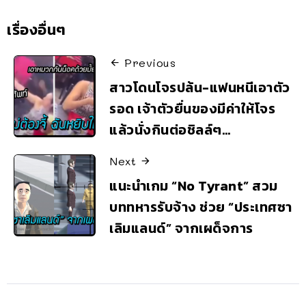
เรื่องอื่นๆ
Previous
สาวโดนโจรปล้น-แฟนหนีเอาตัว
รอด เจ้าตัวยื่นของมีค่าให้โจร
แล้วนั่งกินต่อชิลล์ๆ…
Next
แนะนำเกม “No Tyrant” สวม
บททหารรับจ้าง ช่วย “ประเทศซา
เลิมแลนด์” จากเผด็จการ