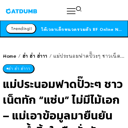
ร้านอาหารในนิวยอร์กประกาศปิดตัวลง หลังอยู่มานานกว่า 45 ปี ติดป้ายขอบคุณลูกค้าทุกคน แถมสูตรทำไวท์ซอสให้แบบจัดเต็ม
สาวญี่ปุ่นโดนแมวตัวเองกัด ไม่ได้ไปหาหมอตั้งแต่เนิ่นๆ สุดท้ายขาบวม กลายเป็นโรคเนื้อเน่า เตือนทาสแมวทั้งหลายให้ระวัง
Trending!!
ได้เวลาเด็กหนวดรวมตัว RF Online Next เปิดให้เล่นแล้ว เกม Sci-Fi MMORPG ระดับตำนาน เล่นได้ทั้งมือถือและ PC
ร้านอาหารในนิวยอร์กประกาศปิดตัวลง หลังอยู่มานานกว่า 45 ปี ติดป้ายขอบคุณลูกค้าทุกคน แถมสูตรทำไวท์ซอสให้แบบจัดเต็ม
สาวญี่ปุ่นโดนแมวตัวเองกัด ไม่ได้ไปหาหมอตั้งแต่เนิ่นๆ สุดท้ายขาบวม กลายเป็นโรคเนื้อเน่า เตือนทาสแมวทั้งหลายให้ระวัง
Home
ฮ่า ฮ่า ฮ่าาา
แม่ประนอมฟาดปั๊วะๆ ชาวเน็ตทัก “แซ่บ” ไม่มีไม้เอก – แม่เอาข้อมูลมายืนยัน ขวดน้ำจิ้มในมือสั่นรัวๆ
/
/
ฮ่า ฮ่า ฮ่าาา
แม่ประนอมฟาดปั๊วะๆ ชาว
เน็ตทัก “แซ่บ” ไม่มีไม้เอก
– แม่เอาข้อมูลมายืนยัน