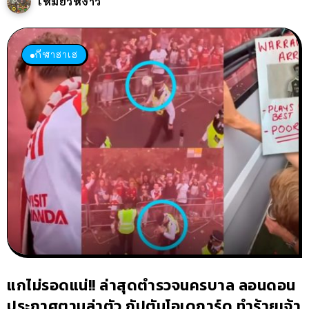
เหมียวหง่าว
กีฬาฮาเฮ
แกไม่รอดแน่!! ล่าสุดตำรวจนครบาล ลอนดอน
ประกาศตามล่าตัว กัปตันโอเดการ์ด ทำร้ายเจ้า