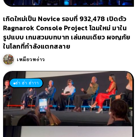
เกิดใหม่เป็น Novice รอบที่ 932,478 เปิดตัว
Ragnarok Console Project โฉมใหม่ มาใน
รูปแบบ เกมสวมบทบาท เล่นคนเดียว ผจญภัย
ในโลกที่กำลังแตกสลาย
เหมียวหง่าว
ฮ่า ฮ่า ฮ่าาา