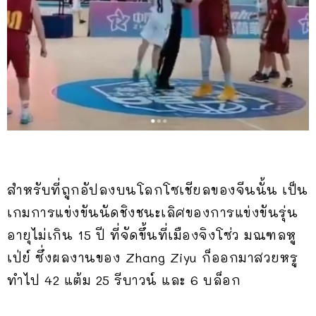
สำหรับที่ถูกอัปลงบนโลกโซเชียลของจีนนั้น เป็น
เกมการแข่งขันนัดชิงชนะเลิศของการแข่งขันรุ่น
อายุไม่เกิน 15 ปี ที่จัดขึ้นที่เมืองจิงโซ่ว มณฑลหู
เป่ย์ ซึ่งผลงานของ Zhang Ziyu ก็ออกมาสวยหรู
ทำไป 42 แต้ม 25 รีบาวน์ และ 6 บล็อก