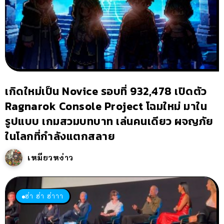
เกิดใหม่เป็น Novice รอบที่ 932,478 เปิดตัว
Ragnarok Console Project โฉมใหม่ มาใน
รูปแบบ เกมสวมบทบาท เล่นคนเดียว ผจญภัย
ในโลกที่กำลังแตกสลาย
เหมียวหง่าว
ฮ่า ฮ่า ฮ่าาา