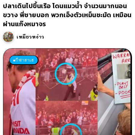
ปลาเดินไปขึ้นเรือ โดนแมวน้ำ จำนวนมากนอน
ขวาง พี่ชายบอก พวกเอ็งตัวเหม็นชะมัด เหมือน
ผ่านแก๊งหมาจร
เหมียวหง่าว
กีฬาฮาเฮ