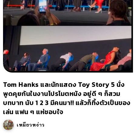
Tom Hanks และนักแสดง Toy Story 5 นั่ง
พูดคุยกันในงานโปรโมตหนัง อยู่ดี ๆ ก็สวม
บทบาท นับ 1 2 3 มีคนมา!! แล้วก็ทิ้งตัวเป็นของ
เล่น แฟน ๆ แห่ชอบใจ
เหมียวหง่าว