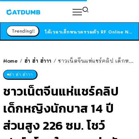
ร้านอาหารในนิวยอร์กประกาศปิดตัวลง หลังอยู่มานานกว่า 45 ปี ติดป้ายขอบคุณลูกค้าทุกคน แถมสูตรทำไวท์ซอสให้แบบจัดเต็ม
สาวญี่ปุ่นโดนแมวตัวเองกัด ไม่ได้ไปหาหมอตั้งแต่เนิ่นๆ สุดท้ายขาบวม กลายเป็นโรคเนื้อเน่า เตือนทาสแมวทั้งหลายให้ระวัง
Trending!!
ได้เวลาเด็กหนวดรวมตัว RF Online Next เปิดให้เล่นแล้ว เกม Sci-Fi MMORPG ระดับตำนาน เล่นได้ทั้งมือถือและ PC
ร้านอาหารในนิวยอร์กประกาศปิดตัวลง หลังอยู่มานานกว่า 45 ปี ติดป้ายขอบคุณลูกค้าทุกคน แถมสูตรทำไวท์ซอสให้แบบจัดเต็ม
สาวญี่ปุ่นโดนแมวตัวเองกัด ไม่ได้ไปหาหมอตั้งแต่เนิ่นๆ สุดท้ายขาบวม กลายเป็นโรคเนื้อเน่า เตือนทาสแมวทั้งหลายให้ระวัง
Home
ฮ่า ฮ่า ฮ่าาา
ชาวเน็ตจีนแห่แชร์คลิป เด็กหญิงนักบาส 14 ปี ส่วนสูง 226 ซม. โชว์ฟอร์มโหดในการแข่งขัน!
/
/
ฮ่า ฮ่า ฮ่าาา
ชาวเน็ตจีนแห่แชร์คลิป
เด็กหญิงนักบาส 14 ปี
ส่วนสูง 226 ซม. โชว์