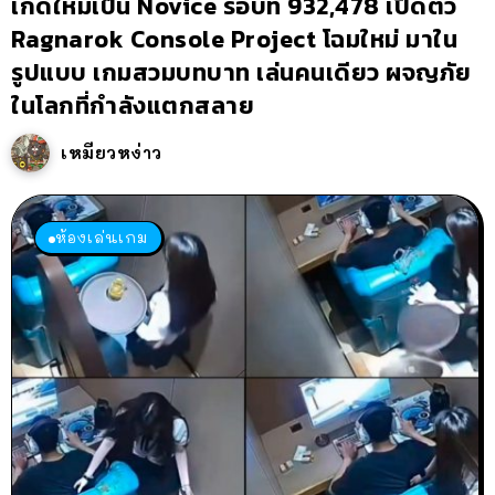
เกิดใหม่เป็น Novice รอบที่ 932,478 เปิดตัว
Ragnarok Console Project โฉมใหม่ มาใน
รูปแบบ เกมสวมบทบาท เล่นคนเดียว ผจญภัย
ในโลกที่กำลังแตกสลาย
เหมียวหง่าว
ห้องเล่นเกม