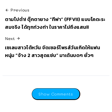
Previous
ตามไปตำ! ตุ๊กตายาง “ทีฟา” (FFVII) แบบโคตะระ
สมจริง ได้ทุกท่วงท่า ในราคาไม่ถึงแสน!!
Next
เซเลบสาวไต้หวัน จัดเซอร์ไพรส์วันเกิดให้แฟน
หนุ่ม “จ้าง 2 สาวสุดแซ่บ” มาเต้นบดๆ ยั่วๆ
Show Comments