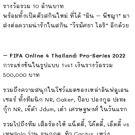
รางวัลรวม 10 ล้านบาท
พร้อมทั้งเปิดตัวสกินใหม่ ที่ได้ “มิน – พีชญา” มา
ส่งต่อความน่ารักในสกิน “วีรมัศยา ไอริ” อีกด้วย
– FIFA Online 4 Thailand: Pro-Series 2022
การแข่งขันในรูปแบบ 1vs1 เงินรางวัลรวม
500,000 บาท
รวมถึงความสนุกในโชว์แมตของเหล่าอินฟลูเอน
เซอร์ ทั้งทีมนิก NR, Oaker, ป๊อบ ปองกูล ปะทะ
กุ๊ก NR, เจ๊ดำ Jdum, เต๋า เศรษฐพงศ์ ในวันแรก
รวมไปถึงทีม เสือร้องไห้ แน็ตตี้, โค๊ดดี้, เอ็ดดี้ vs
เทพSolo ว่าน ธนกฤต, ทิว Cactus, เหว่ง