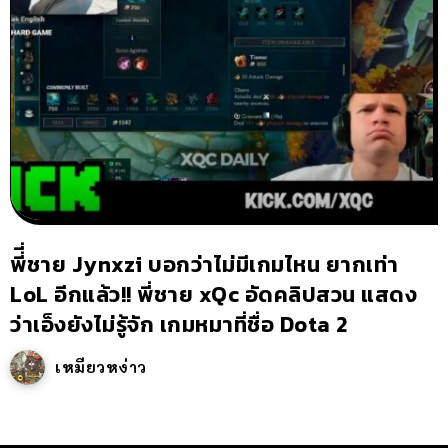
พี่ี่ชาย Jynxzi บอกว่าไม่มีเกมไหน ยากเท่า
LoL อีกแล้ว!! พี่ชาย xQc อัดคลิปสวน แสดง
ว่าเอ็งยังไม่รู้จัก เกมหมาที่ชื่อ Dota 2
เหมียวหง่าว