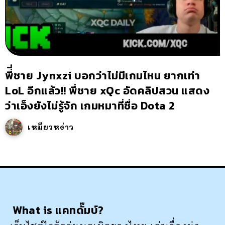
พี่ี่ชาย Jynxzi บอกว่าไม่มีเกมไหน ยากเท่า
LoL อีกแล้ว!! พี่ชาย xQc อัดคลิปสวน แสดง
ว่าเอ็งยังไม่รู้จัก เกมหมาที่ชื่อ Dota 2
เหมียวหง่าว
What is แคทดั๊มบ์?