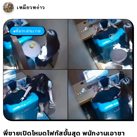
เหมียวหง่าว
ห้องเล่นเกม
พี่ชายเปิดโหมดโฟกัสขั้นสุด พนักงานเอาชา