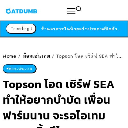
สาวญี่ปุ่นโดนแมวตัวเองกัด ไม่ได้ไปหาหมอตั้งแต่เนิ่นๆ สุดท้ายขาบวม กลายเป็นโรคเนื้อเน่า เตือนทาสแมวทั้งหลายให้ระวัง
ได้เวลาเด็กหนวดรวมตัว RF Online Next เปิดให้เล่นแล้ว เกม Sci-Fi MMORPG ระดับตำนาน เล่นได้ทั้งมือถือและ PC
Trending!!
ร้านอาหารในนิวยอร์กประกาศปิดตัวลง หลังอยู่มานานกว่า 45 ปี ติดป้ายขอบคุณลูกค้าทุกคน แถมสูตรทำไวท์ซอสให้แบบจัดเต็ม
สาวญี่ปุ่นโดนแมวตัวเองกัด ไม่ได้ไปหาหมอตั้งแต่เนิ่นๆ สุดท้ายขาบวม กลายเป็นโรคเนื้อเน่า เตือนทาสแมวทั้งหลายให้ระวัง
Home
ห้องเล่นเกม
Topson โอด เซิร์ฟ SEA ทำให้อยากบำบัด เพื่อนฟาร์มนาน จะรอไอเทม 7,000 ชิ้นรึไง?
/
/
ห้องเล่นเกม
Topson โอด เซิร์ฟ SEA
ทำให้อยากบำบัด เพื่อน
ฟาร์มนาน จะรอไอเทม