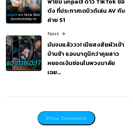
พาชม unpai3 ดาว TikTok ชื่อ
ดัง ที่ประกาศเดบิวต์เล่น AV กับ
ค่าย S1
Next
มันจบแล้ววว! เมียสงสัยผัวเข้า
บ้านช้า แอบมาดูนึกว่าคุยสาว
หยอดเงินซ่อนในพวงมาลัย
เฉย…
Show Comments