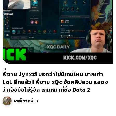
พี่ี่ชาย Jynxzi บอกว่าไม่มีเกมไหน ยากเท่า
LoL อีกแล้ว!! พี่ชาย xQc อัดคลิปสวน แสดง
ว่าเอ็งยังไม่รู้จัก เกมหมาที่ชื่อ Dota 2
เหมียวหง่าว