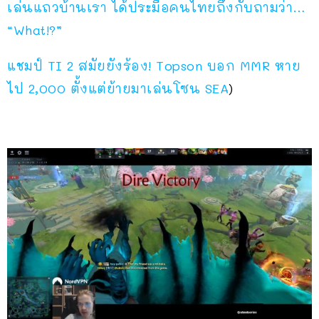
เล่นแถวบ้านเรา ได้ประมือคนไทยถึงกับถามว่า…
“What!?”
แชมป์ TI 2 สมัยยังร้อง! Topson บอก MMR หาย
ไป 2,000 ตั้งแต่ย้ายมาเล่นโซน SEA
)