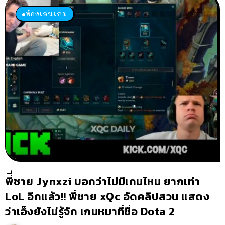
ห้องเล่นเกม
พี่ี่ชาย Jynxzi บอกว่าไม่มีเกมไหน ยากเท่า
LoL อีกแล้ว!! พี่ชาย xQc อัดคลิปสวน แสดง
ว่าเอ็งยังไม่รู้จัก เกมหมาที่ชื่อ Dota 2