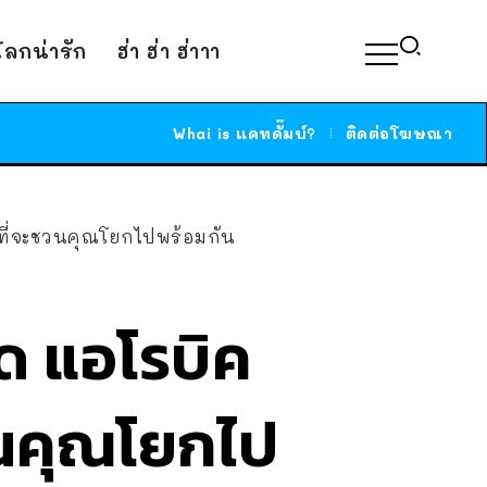
์โลกน่ารัก
ฮ่า ฮ่า ฮ่าาา
Whai is แคทดั๊มบ์?
ติดต่อโฆษณา
ที่จะชวนคุณโยกไปพร้อมกัน
ด แอโรบิค
วนคุณโยกไป