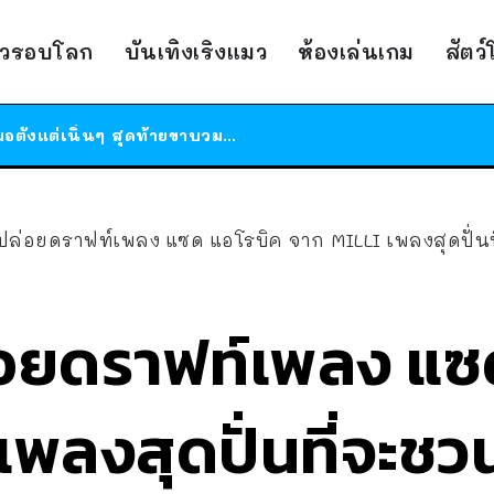
ร้านอาหารในนิวยอร์กประกาศปิดตัวลง หลังอยู่มานานกว่า 45 ปี ติดป้ายขอบคุณลูกค้าทุกคน แถมสูตรทำไวท์ซอสให้แบบจัดเต็ม
าวรอบโลก
บันเทิงเริงแมว
ห้องเล่นเกม
สัตว
สาวญี่ปุ่นโดนแมวตัวเองกัด ไม่ได้ไปหาหมอตั้งแต่เนิ่นๆ สุดท้ายขาบวม กลายเป็นโรคเนื้อเน่า เตือนทาสแมวทั้งหลายให้ระวัง
ได้เวลาเด็กหนวดรวมตัว RF Online Next เปิดให้เล่นแล้ว เกม Sci-Fi MMORPG ระดับตำนาน เล่นได้ทั้งมือถือและ PC
ร้านอาหารในนิวยอร์กประกาศปิดตัวลง หลังอยู่มานานกว่า 45 ปี ติดป้ายขอบคุณลูกค้าทุกคน แถมสูตรทำไวท์ซอสให้แบบจัดเต็ม
สาวญี่ปุ่นโดนแมวตัวเองกัด ไม่ได้ไปหาหมอตั้งแต่เนิ่นๆ สุดท้ายขาบวม กลายเป็นโรคเนื้อเน่า เตือนทาสแมวทั้งหลายให้ระวัง
ปล่อยดราฟท์เพลง แซด แอโรบิค จาก MILLI เพลงสุดปั่น
อยดราฟท์เพลง แซ
เพลงสุดปั่นที่จะช