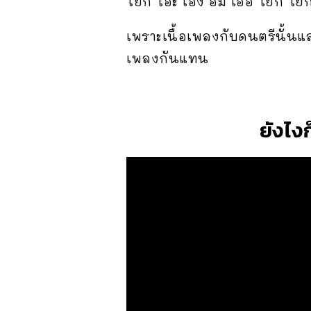
โยก โอ๊ะ เอ็ง อืม เออ โยก โ
เพราะเนื้อเพลงกับดนตรีนั้น
เพลงกันแทน
ยังไง