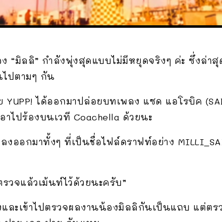
ง “มิลลิ” กำลังพุ่งสุดแบบไม่มีหยุดจริงๆ ค่ะ ซึ่งล
ไปตามๆ กัน
งค่าย YUPP! ได้ออกมาปล่อยบทเพลง แซด แอโรบิค (S
เอาไปร้องบนเวที Coachella ด้วยนะ
ลงออกมาทั้งๆ ที่เป็นชื่อไฟล์ดราฟท์อย่าง MILLI_
วจแล้วเม้นท์ไว้ด้วยนะครับ”
งและเข้าไปตรวจผลงานน้องมิลลิกันเป็นแถบ แต่ตรว