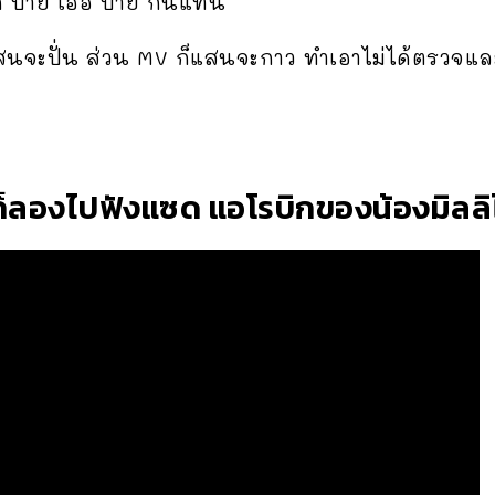
ยก ปาย เออ ปาย กันแทน
แสนจะปั่น ส่วน MV ก็แสนจะกาว ทำเอาไม่ได้ตรวจแ
ก็ลองไปฟังแซด แอโรบิกของน้องมิลลิ