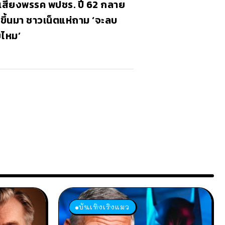
เสียงพรรค พปชร. ปี 62 กลาย
ลขึ้นมา ชาวเน็ตแห่ถาม ‘จะลบ
ยไหม’
บันเทิงเริงแมว