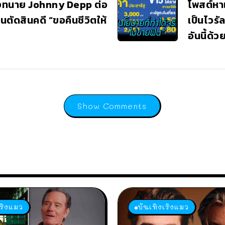
งทนาย Johnny Depp ต่อ
โพสต์หา
ตัดสินคดี “ขอคืนชีวิตให้
เป็นไวรั
อันนี้ด้ว
Show Comments
เริงแมว
บันเทิงเริงแมว