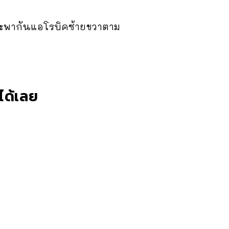
ละพากันแอโรบิคซ้ายขวาตาม
ได้เลย