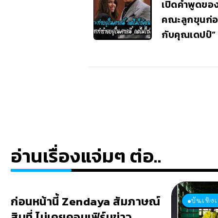
เปิดคำพูดขอ
คณะลูกขุนก่อน
กับคุณเดปป์”
อ่านเรื่องแจ่มๆ ต่อ..
ก่อนหน้านี้ Zendaya สัมภาษณ์
บันเทิง
สิบที่ ไม่เคยคอนเฟิร์มข่าว