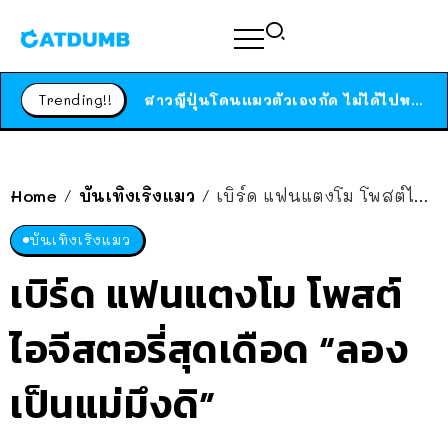
ร้านอาหารในนิวยอร์กประกาศปิดตัวลง หลังอยู่มานานกว่า 45 ปี ติดป้ายขอบคุณลูกค้าทุกคน แถมสูตรทำไวท์ซอสให้แบบจัดเต็ม
สาวญี่ปุ่นโดนแมวตัวเองกัด ไม่ได้ไปหาหมอตั้งแต่เนิ่นๆ สุดท้ายขาบวม กลายเป็นโรคเนื้อเน่า เตือนทาสแมวทั้งหลายให้ระวัง
Trending!!
ได้เวลาเด็กหนวดรวมตัว RF Online Next เปิดให้เล่นแล้ว เกม Sci-Fi MMORPG ระดับตำนาน เล่นได้ทั้งมือถือและ PC
ร้านอาหารในนิวยอร์กประกาศปิดตัวลง หลังอยู่มานานกว่า 45 ปี ติดป้ายขอบคุณลูกค้าทุกคน แถมสูตรทำไวท์ซอสให้แบบจัดเต็ม
สาวญี่ปุ่นโดนแมวตัวเองกัด ไม่ได้ไปหาหมอตั้งแต่เนิ่นๆ สุดท้ายขาบวม กลายเป็นโรคเนื้อเน่า เตือนทาสแมวทั้งหลายให้ระวัง
Home
บันเทิงเริงแมว
เบิร์ด แฟนแตงโม โพสต์ไอจีสตอรี่สุดเดือด “ลองเป็นแม่มึงดิ”
/
/
บันเทิงเริงแมว
เบิร์ด แฟนแตงโม โพสต์
ไอจีสตอรี่สุดเดือด “ลอง
เป็นแม่มึงดิ”