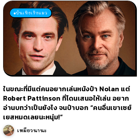
บันเทิงเริงแมว
ในขณะที่มีแต่คนอยากเล่นหนังป๋า Nolan แต่
Robert Pattinson ที่โดนเสนอให้เล่น อยาก
อ่านบทว่าเป็นยังไง จนป๋าบอก “คนอื่นเขาเซย์
เยสหมดเลยนะหนุ่ม!”
เหมียวนานะ