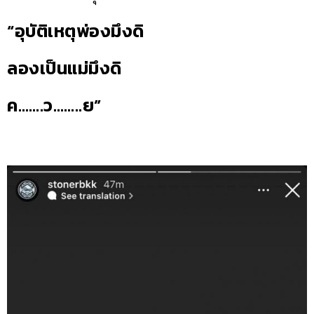
“อุบัติเหตุพ่องมึงดิ
ลองเป็นแม่มึงดิ
ค…….ว……..ย”