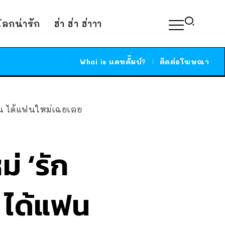
์โลกน่ารัก
ฮ่า ฮ่า ฮ่าาา
Whai is แคทดั๊มบ์?
ติดต่อโฆษณา
วัน ได้แฟนใหม่เฉยเลย
่ ‘รัก
 ได้แฟน