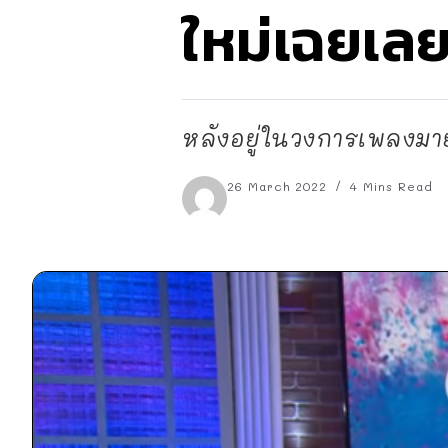
ใหม่เฉยเล
หลังอยู่ในวงการเพลงมาย
26 March 2022
4 Mins Read