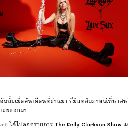
บั้มเมื่อต้นเดือนที่ผ่านมา ก็มีบทสัมภาษณ์ที่น่าสนใจ
l เผยออกมา
 Avril ได้ไปออกรายการ
The Kelly Clarkson Show
แ