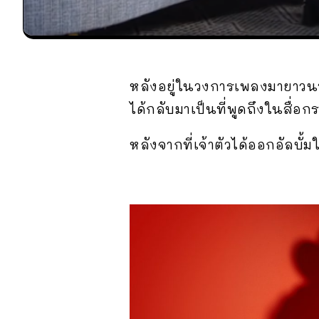
หลังอยู่ในวงการเพลงมายาวนานถ
ได้กลับมาเป็นที่พูดถึงในสื่อก
หลังจากที่เจ้าตัวได้ออกอัลบั้