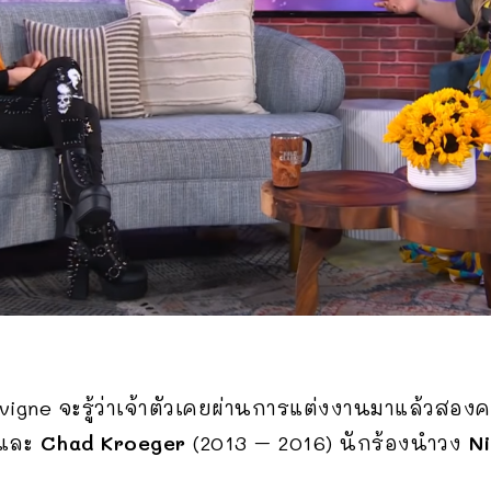
gne จะรู้ว่าเจ้าตัวเคยผ่านการแต่งงานมาแล้วสองคร
และ
Chad Kroeger
(2013 – 2016) นักร้องนำวง
Ni