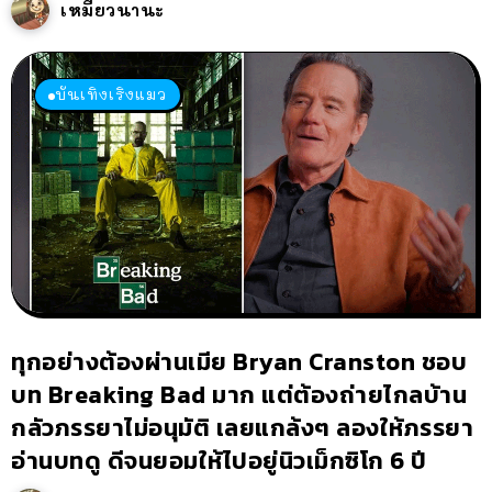
เหมียวนานะ
บันเทิงเริงแมว
ทุกอย่างต้องผ่านเมีย Bryan Cranston ชอบ
บท Breaking Bad มาก แต่ต้องถ่ายไกลบ้าน
กลัวภรรยาไม่อนุมัติ เลยแกล้งๆ ลองให้ภรรยา
อ่านบทดู ดีจนยอมให้ไปอยู่นิวเม็กซิโก 6 ปี