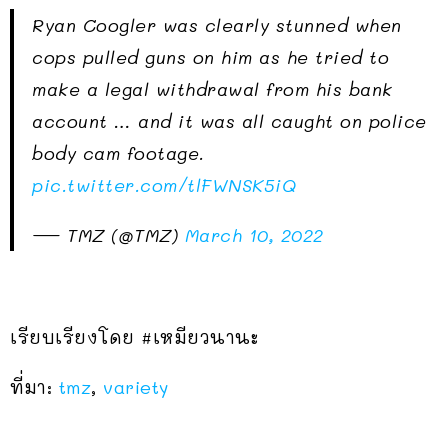
Ryan Coogler was clearly stunned when
cops pulled guns on him as he tried to
make a legal withdrawal from his bank
account … and it was all caught on police
body cam footage.
pic.twitter.com/tlFWNSK5iQ
— TMZ (@TMZ)
March 10, 2022
เรียบเรียงโดย #เหมียวนานะ
ที่มา:
tmz
,
variety