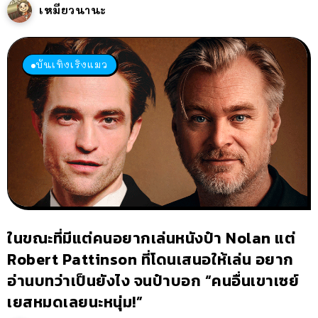
เหมียวนานะ
บันเทิงเริงแมว
ในขณะที่มีแต่คนอยากเล่นหนังป๋า Nolan แต่
Robert Pattinson ที่โดนเสนอให้เล่น อยาก
อ่านบทว่าเป็นยังไง จนป๋าบอก “คนอื่นเขาเซย์
เยสหมดเลยนะหนุ่ม!”