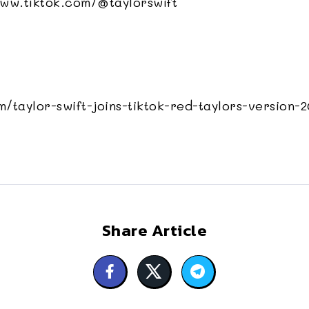
www.tiktok.com/@taylorswift
om/taylor-swift-joins-tiktok-red-taylors-version-
Share Article