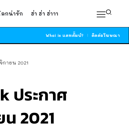
์โลกน่ารัก
ฮ่า ฮ่า ฮ่าาา
Whai is แคทดั๊มบ์?
ติดต่อโฆษณา
ศจิกายน 2021
ok ประกาศ
ายน 2021