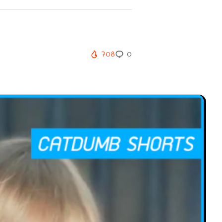
708
0