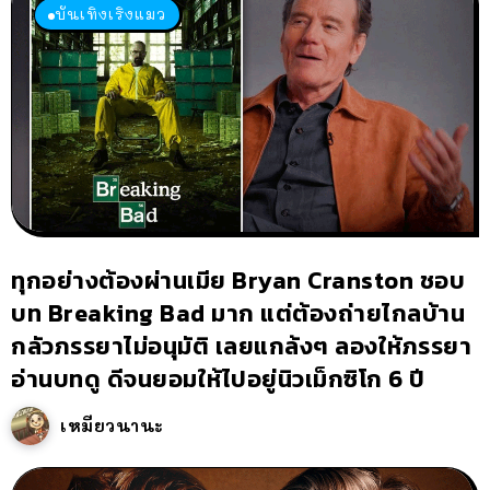
บันเทิงเริงแมว
ทุกอย่างต้องผ่านเมีย Bryan Cranston ชอบ
บท Breaking Bad มาก แต่ต้องถ่ายไกลบ้าน
กลัวภรรยาไม่อนุมัติ เลยแกล้งๆ ลองให้ภรรยา
อ่านบทดู ดีจนยอมให้ไปอยู่นิวเม็กซิโก 6 ปี
เหมียวนานะ