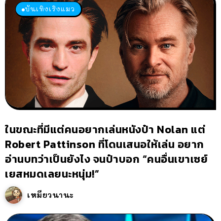
บันเทิงเริงแมว
ในขณะที่มีแต่คนอยากเล่นหนังป๋า Nolan แต่
Robert Pattinson ที่โดนเสนอให้เล่น อยาก
อ่านบทว่าเป็นยังไง จนป๋าบอก “คนอื่นเขาเซย์
เยสหมดเลยนะหนุ่ม!”
เหมียวนานะ