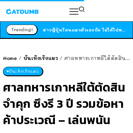
ร้านอาหารในนิวยอร์กประกาศปิดตัวลง หลังอยู่มานานกว่า 45 ปี ติดป้ายขอบคุณลูกค้าทุกคน แถมสูตรทำไวท์ซอสให้แบบจัดเต็ม
สาวญี่ปุ่นโดนแมวตัวเองกัด ไม่ได้ไปหาหมอตั้งแต่เนิ่นๆ สุดท้ายขาบวม กลายเป็นโรคเนื้อเน่า เตือนทาสแมวทั้งหลายให้ระวัง
Trending!!
ได้เวลาเด็กหนวดรวมตัว RF Online Next เปิดให้เล่นแล้ว เกม Sci-Fi MMORPG ระดับตำนาน เล่นได้ทั้งมือถือและ PC
ร้านอาหารในนิวยอร์กประกาศปิดตัวลง หลังอยู่มานานกว่า 45 ปี ติดป้ายขอบคุณลูกค้าทุกคน แถมสูตรทำไวท์ซอสให้แบบจัดเต็ม
สาวญี่ปุ่นโดนแมวตัวเองกัด ไม่ได้ไปหาหมอตั้งแต่เนิ่นๆ สุดท้ายขาบวม กลายเป็นโรคเนื้อเน่า เตือนทาสแมวทั้งหลายให้ระวัง
Home
บันเทิงเริงแมว
ศาลทหารเกาหลีใต้ตัดสินจำคุก ซึงรี 3 ปี รวมข้อหาค้าประเวณี – เล่นพนัน
/
/
บันเทิงเริงแมว
ศาลทหารเกาหลีใต้ตัดสิน
จำคุก ซึงรี 3 ปี รวมข้อหา
ค้าประเวณี – เล่นพนัน