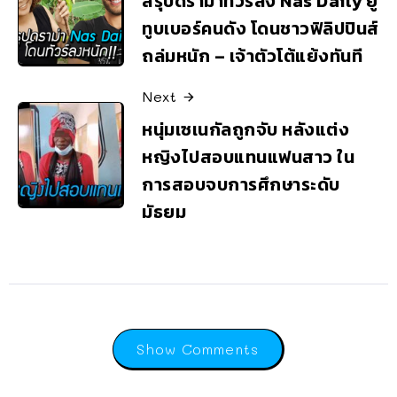
สรุปดราม่าทัวร์ลง Nas Daily ยู
ทูบเบอร์คนดัง โดนชาวฟิลิปปินส์
ถล่มหนัก – เจ้าตัวโต้แย้งทันที
Next
หนุ่มเซเนกัลถูกจับ หลังแต่ง
หญิงไปสอบแทนแฟนสาว ใน
การสอบจบการศึกษาระดับ
มัธยม
Show Comments