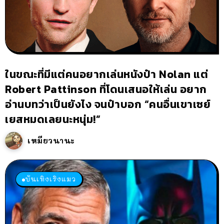
ในขณะที่มีแต่คนอยากเล่นหนังป๋า Nolan แต่
Robert Pattinson ที่โดนเสนอให้เล่น อยาก
อ่านบทว่าเป็นยังไง จนป๋าบอก “คนอื่นเขาเซย์
เยสหมดเลยนะหนุ่ม!”
เหมียวนานะ
บันเทิงเริงแมว