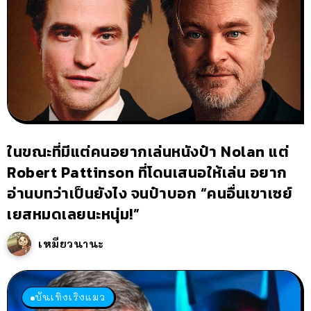
ในขณะที่มีแต่คนอยากเล่นหนังป๋า Nolan แต่
Robert Pattinson ที่โดนเสนอให้เล่น อยาก
อ่านบทว่าเป็นยังไง จนป๋าบอก “คนอื่นเขาเซย์
เยสหมดเลยนะหนุ่ม!”
เหมียวนานะ
บันเทิงเริงแมว