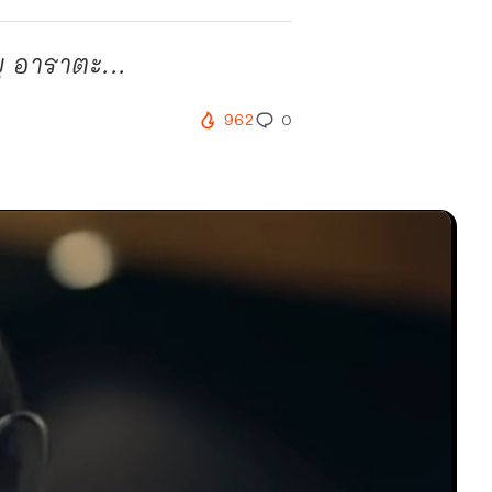
 อาราตะ...
962
0