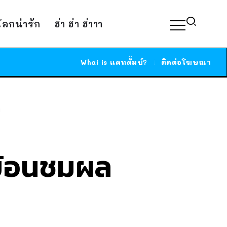
์โลกน่ารัก
ฮ่า ฮ่า ฮ่าาา
Whai is แคทดั๊มบ์?
ติดต่อโฆษณา
ู
นย้อนชมผล