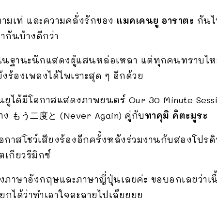
วามเท่ และความคลั่งรักของ
แมคเคนยู อาราตะ
กันไป
ันบ้างดีกว่า
นฐานะนักแสดงผู้แสนหล่อเหลา แต่ทุกคนทราบไหมคะ
ังร้องเพลงได้ไพเราะสุด ๆ อีกด้วย
คนยูได้มีโอกาสแสดงภาพยนตร์ Our 30 Minute Sessi
ง もう二度と (Never Again) คู่กับ
ทาคุมิ คิตะมูระ
อกาสโชว์เสียงร้องอีกครั้งหลังร่วมงานกับสองโปรดิ
เกียวรีมิกซ์
งภาษาอังกฤษและภาษาญี่ปุ่นเลยค่ะ ขอบอกเลยว่าเนื้
เรียกได้ว่าทำเอาใจละลายไปเล๊ยยยย