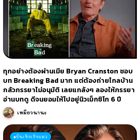
ทุกอย่างต้องผ่านเมีย Bryan Cranston ชอบ
บท Breaking Bad มาก แต่ต้องถ่ายไกลบ้าน
กลัวภรรยาไม่อนุมัติ เลยแกล้งๆ ลองให้ภรรยา
อ่านบทดู ดีจนยอมให้ไปอยู่นิวเม็กซิโก 6 ปี
เหมียวนานะ
บันเทิงเริงแมว