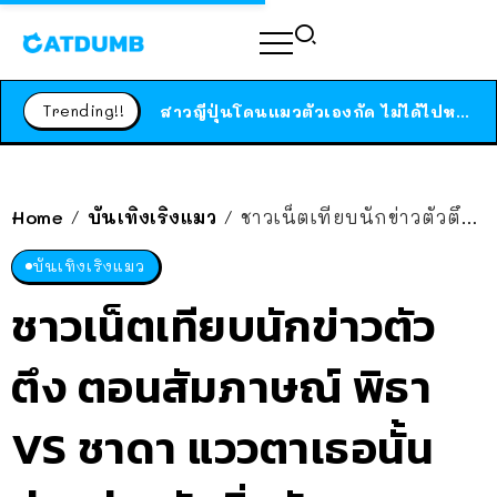
ร้านอาหารในนิวยอร์กประกาศปิดตัวลง หลังอยู่มานานกว่า 45 ปี ติดป้ายขอบคุณลูกค้าทุกคน แถมสูตรทำไวท์ซอสให้แบบจัดเต็ม
สาวญี่ปุ่นโดนแมวตัวเองกัด ไม่ได้ไปหาหมอตั้งแต่เนิ่นๆ สุดท้ายขาบวม กลายเป็นโรคเนื้อเน่า เตือนทาสแมวทั้งหลายให้ระวัง
Trending!!
ได้เวลาเด็กหนวดรวมตัว RF Online Next เปิดให้เล่นแล้ว เกม Sci-Fi MMORPG ระดับตำนาน เล่นได้ทั้งมือถือและ PC
ร้านอาหารในนิวยอร์กประกาศปิดตัวลง หลังอยู่มานานกว่า 45 ปี ติดป้ายขอบคุณลูกค้าทุกคน แถมสูตรทำไวท์ซอสให้แบบจัดเต็ม
สาวญี่ปุ่นโดนแมวตัวเองกัด ไม่ได้ไปหาหมอตั้งแต่เนิ่นๆ สุดท้ายขาบวม กลายเป็นโรคเนื้อเน่า เตือนทาสแมวทั้งหลายให้ระวัง
Home
บันเทิงเริงแมว
ชาวเน็ตเทียบนักข่าวตัวตึง ตอนสัมภาษณ์ พิธา VS ชาดา แววตาเธอนั้นช่างต่างกันยิ่งนัก!
/
/
บันเทิงเริงแมว
ชาวเน็ตเทียบนักข่าวตัว
ตึง ตอนสัมภาษณ์ พิธา
VS ชาดา แววตาเธอนั้น