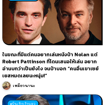
ในขณะที่มีแต่คนอยากเล่นหนังป๋า Nolan แต่
Robert Pattinson ที่โดนเสนอให้เล่น อยาก
อ่านบทว่าเป็นยังไง จนป๋าบอก “คนอื่นเขาเซย์
เยสหมดเลยนะหนุ่ม!”
เหมียวนานะ
บันเทิงเริงแมว