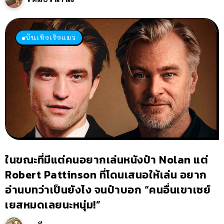
บันเทิงเริงแมว
ในขณะที่มีแต่คนอยากเล่นหนังป๋า Nolan แต่
Robert Pattinson ที่โดนเสนอให้เล่น อยาก
อ่านบทว่าเป็นยังไง จนป๋าบอก “คนอื่นเขาเซย์
เยสหมดเลยนะหนุ่ม!”