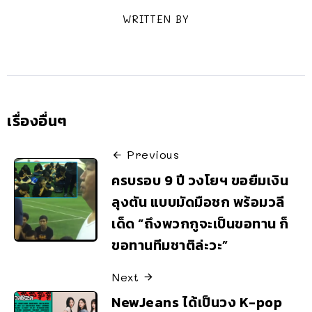
WRITTEN BY
เรื่องอื่นๆ
Previous
ครบรอบ 9 ปี วงโยฯ ขอยืมเงิน
ลุงตัน แบบมัดมือชก พร้อมวลี
เด็ด “ถึงพวกกูจะเป็นขอทาน ก็
ขอทานทีมชาติล่ะวะ”
Next
NewJeans ได้เป็นวง K-pop