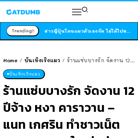
ร้านอาหารในนิวยอร์กประกาศปิดตัวลง หลังอยู่มานานกว่า 45 ปี ติดป้ายขอบคุณลูกค้าทุกคน แถมสูตรทำไวท์ซอสให้แบบจัดเต็ม
สาวญี่ปุ่นโดนแมวตัวเองกัด ไม่ได้ไปหาหมอตั้งแต่เนิ่นๆ สุดท้ายขาบวม กลายเป็นโรคเนื้อเน่า เตือนทาสแมวทั้งหลายให้ระวัง
Trending!!
ได้เวลาเด็กหนวดรวมตัว RF Online Next เปิดให้เล่นแล้ว เกม Sci-Fi MMORPG ระดับตำนาน เล่นได้ทั้งมือถือและ PC
ร้านอาหารในนิวยอร์กประกาศปิดตัวลง หลังอยู่มานานกว่า 45 ปี ติดป้ายขอบคุณลูกค้าทุกคน แถมสูตรทำไวท์ซอสให้แบบจัดเต็ม
สาวญี่ปุ่นโดนแมวตัวเองกัด ไม่ได้ไปหาหมอตั้งแต่เนิ่นๆ สุดท้ายขาบวม กลายเป็นโรคเนื้อเน่า เตือนทาสแมวทั้งหลายให้ระวัง
Home
บันเทิงเริงแมว
ร้านแซ่บบางรัก จัดงาน 12 ปีจ้าง หงา คาราวาน – แนท เกศริน ทำชาวเน็ตบอก “สองครูใหญ่แห่งยุค”
/
/
บันเทิงเริงแมว
ร้านแซ่บบางรัก จัดงาน 12
ปีจ้าง หงา คาราวาน –
แนท เกศริน ทำชาวเน็ต