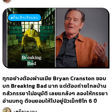
บันเทิงเริงแมว
ทุกอย่างต้องผ่านเมีย Bryan Cranston ชอบ
บท Breaking Bad มาก แต่ต้องถ่ายไกลบ้าน
กลัวภรรยาไม่อนุมัติ เลยแกล้งๆ ลองให้ภรรยา
อ่านบทดู ดีจนยอมให้ไปอยู่นิวเม็กซิโก 6 ปี
เหมียวนานะ