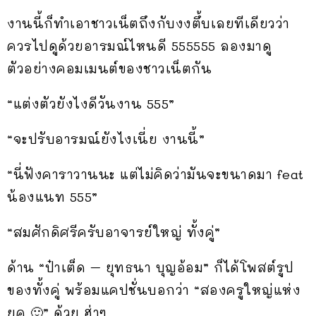
งานนี้ก็ทำเอาชาวเน็ตถึงกับงงตึ้บเลยทีเดียวว่า
ควรไปดูด้วยอารมณ์ไหนดี 555555 ลองมาดู
ตัวอย่างคอมเมนต์ของชาวเน็ตกัน
“แต่งตัวยังไงดีวันงาน 555”
“จะปรับอารมณ์ยังไงเนี่ย งานนี้”
“นี่ฟังคาราวานนะ แต่ไม่คิดว่ามันจะขนาดมา feat
น้องแนท 555”
“สมศักดิศรีครับอาจารย์ใหญ่ ทั้งคู่”
ด้าน “ป๋าเต็ด – ยุทธนา บุญอ้อม” ก็ได้โพสต์รูป
ของทั้งคู่ พร้อมแคปชั่นบอกว่า “สองครูใหญ่แห่ง
ยุค 🙂” ด้วย ฮ่าๆ