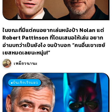
ในขณะที่มีแต่คนอยากเล่นหนังป๋า Nolan แต่
Robert Pattinson ที่โดนเสนอให้เล่น อยาก
อ่านบทว่าเป็นยังไง จนป๋าบอก “คนอื่นเขาเซย์
เยสหมดเลยนะหนุ่ม!”
เหมียวนานะ
บันเทิงเริงแมว