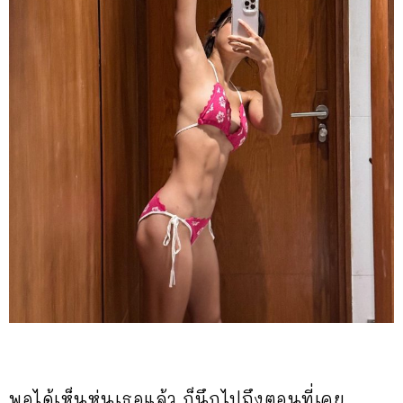
พอได้เห็นหุ่นเธอแล้ว ก็นึกไปถึงตอนที่เคย