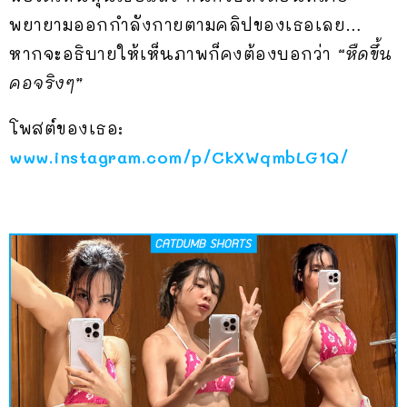
พยายามออกกำลังกายตามคลิปของเธอเลย…
หากจะอธิบายให้เห็นภาพก็คงต้องบอกว่า
“หืดขึ้น
คอจริงๆ”
โพสต์ของเธอ:
www.instagram.com/p/CkXWqmbLG1Q/