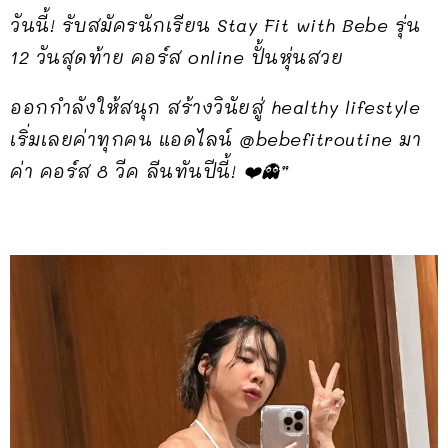
วันนี้! รับสมัครนักเรียน Stay Fit with Bebe รุ่น
12 วันสุดท้าย คอร์ส online ปั้นหุ่นสวย
ออกกำลังให้สนุก สร้างวินัยสู่ healthy lifestyle
เริ่มเลยค่าทุกคน แอดไลน์ @bebefitroutine มา
ค่า คอร์ส 8 วีค ลีนทันปีนี้! ❤️👻”