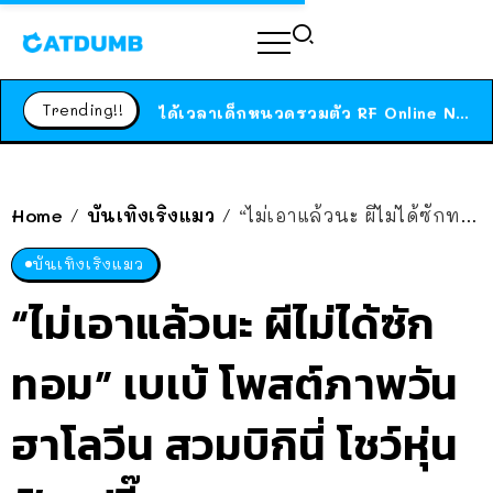
ร้านอาหารในนิวยอร์กประกาศปิดตัวลง หลังอยู่มานานกว่า 45 ปี ติดป้ายขอบคุณลูกค้าทุกคน แถมสูตรทำไวท์ซอสให้แบบจัดเต็ม
สาวญี่ปุ่นโดนแมวตัวเองกัด ไม่ได้ไปหาหมอตั้งแต่เนิ่นๆ สุดท้ายขาบวม กลายเป็นโรคเนื้อเน่า เตือนทาสแมวทั้งหลายให้ระวัง
Trending!!
ได้เวลาเด็กหนวดรวมตัว RF Online Next เปิดให้เล่นแล้ว เกม Sci-Fi MMORPG ระดับตำนาน เล่นได้ทั้งมือถือและ PC
ร้านอาหารในนิวยอร์กประกาศปิดตัวลง หลังอยู่มานานกว่า 45 ปี ติดป้ายขอบคุณลูกค้าทุกคน แถมสูตรทำไวท์ซอสให้แบบจัดเต็ม
สาวญี่ปุ่นโดนแมวตัวเองกัด ไม่ได้ไปหาหมอตั้งแต่เนิ่นๆ สุดท้ายขาบวม กลายเป็นโรคเนื้อเน่า เตือนทาสแมวทั้งหลายให้ระวัง
Home
บันเทิงเริงแมว
“ไม่เอาแล้วนะ ผีไม่ได้ซักทอม” เบเบ้ โพสต์ภาพวันฮาโลวีน สวมบิกินี่ โชว์หุ่นฟิตเปรี๊ยะ
/
/
บันเทิงเริงแมว
“ไม่เอาแล้วนะ ผีไม่ได้ซัก
ทอม” เบเบ้ โพสต์ภาพวัน
ฮาโลวีน สวมบิกินี่ โชว์หุ่น