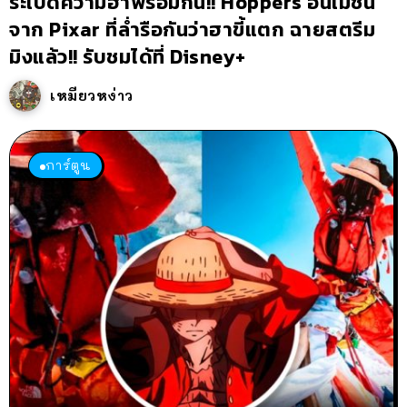
ระเบิดความฮาพร้อมกัน!! Hoppers อนิเมชัน
จาก Pixar ที่ล่ำรือกันว่าฮาขี้แตก ฉายสตรีม
มิงแล้ว!! รับชมได้ที่ Disney+
เหมียวหง่าว
การ์ตูน