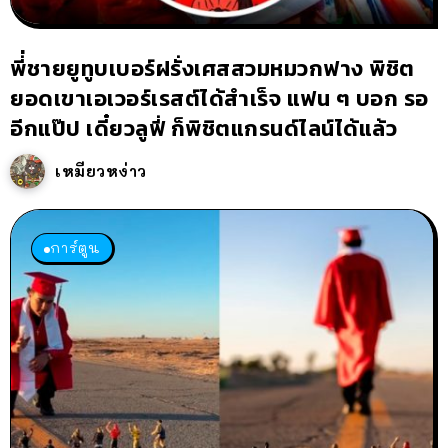
พี่่ชายยูทูบเบอร์ฝรั่งเศสสวมหมวกฟาง พิชิต
ยอดเขาเอเวอร์เรสต์ได้สำเร็จ แฟน ๆ บอก รอ
อีกแป๊ป เดี๋ยวลูฟี่ ก็พิชิตแกรนด์ไลน์ได้แล้ว
เหมียวหง่าว
การ์ตูน