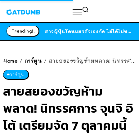
ร้านอาหารในนิวยอร์กประกาศปิดตัวลง หลังอยู่มานานกว่า 45 ปี ติดป้ายขอบคุณลูกค้าทุกคน แถมสูตรทำไวท์ซอสให้แบบจัดเต็ม
สาวญี่ปุ่นโดนแมวตัวเองกัด ไม่ได้ไปหาหมอตั้งแต่เนิ่นๆ สุดท้ายขาบวม กลายเป็นโรคเนื้อเน่า เตือนทาสแมวทั้งหลายให้ระวัง
Trending!!
ได้เวลาเด็กหนวดรวมตัว RF Online Next เปิดให้เล่นแล้ว เกม Sci-Fi MMORPG ระดับตำนาน เล่นได้ทั้งมือถือและ PC
ร้านอาหารในนิวยอร์กประกาศปิดตัวลง หลังอยู่มานานกว่า 45 ปี ติดป้ายขอบคุณลูกค้าทุกคน แถมสูตรทำไวท์ซอสให้แบบจัดเต็ม
สาวญี่ปุ่นโดนแมวตัวเองกัด ไม่ได้ไปหาหมอตั้งแต่เนิ่นๆ สุดท้ายขาบวม กลายเป็นโรคเนื้อเน่า เตือนทาสแมวทั้งหลายให้ระวัง
Home
การ์ตูน
สายสยองขวัญห้ามพลาด! นิทรรศการ จุนจิ อิโต้ เตรียมจัด 7 ตุลาคมนี้
/
/
การ์ตูน
สายสยองขวัญห้าม
พลาด! นิทรรศการ จุนจิ อิ
โต้ เตรียมจัด 7 ตุลาคมนี้