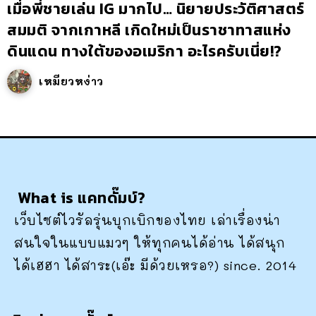
เมื่อพี่ชายเล่น IG มากไป… นิยายประวัติศาสตร์
สมมติ จากเกาหลี เกิดใหม่เป็นราชาทาสแห่ง
ดินแดน ทางใต้ของอเมริกา อะไรครับเนี่ย!?
เหมียวหง่าว
What is แคทดั๊มบ์?
เว็บไซต์ไวรัลรุ่นบุกเบิกของไทย เล่าเรื่องน่า
สนใจในแบบแมวๆ ให้ทุกคนได้อ่าน ได้สนุก
ได้เฮฮา ได้สาระ(เอ๊ะ มีด้วยเหรอ?) since. 2014