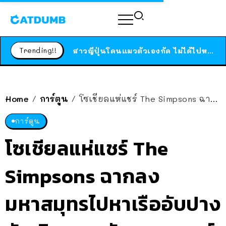
ร้านอาหารในนิวยอร์กประกาศปิดตัวลง หลังอยู่มานานกว่า 45 ปี ติดป้ายขอบคุณลูกค้าทุกคน แถมสูตรทำไวท์ซอสให้แบบจัดเต็ม
สาวญี่ปุ่นโดนแมวตัวเองกัด ไม่ได้ไปหาหมอตั้งแต่เนิ่นๆ สุดท้ายขาบวม กลายเป็นโรคเนื้อเน่า เตือนทาสแมวทั้งหลายให้ระวัง
Trending!!
ได้เวลาเด็กหนวดรวมตัว RF Online Next เปิดให้เล่นแล้ว เกม Sci-Fi MMORPG ระดับตำนาน เล่นได้ทั้งมือถือและ PC
ร้านอาหารในนิวยอร์กประกาศปิดตัวลง หลังอยู่มานานกว่า 45 ปี ติดป้ายขอบคุณลูกค้าทุกคน แถมสูตรทำไวท์ซอสให้แบบจัดเต็ม
สาวญี่ปุ่นโดนแมวตัวเองกัด ไม่ได้ไปหาหมอตั้งแต่เนิ่นๆ สุดท้ายขาบวม กลายเป็นโรคเนื้อเน่า เตือนทาสแมวทั้งหลายให้ระวัง
Home
การ์ตูน
โซเชียลแห่แชร์ The Simpsons ฉากลงมหาสมุทรไปหาเรืออับปาง บังเอิญตรงกับเหตุการณ์จริงอีกแล้ว!?
/
/
การ์ตูน
โซเชียลแห่แชร์ The
Simpsons ฉากลง
มหาสมุทรไปหาเรืออับปาง