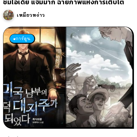
ชมไอเดีย แจ่มมาก ฉายภาพแห่งการเติบโต
เหมียวหง่าว
การ์ตูน