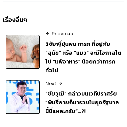
เรื่องอื่นๆ
Previous
วิจัยญี่ปุ่นพบ ทารก ที่อยู่กับ
“สุนัข” หรือ “แมว” จะมีโอกาสโต
ไป “แพ้อาหาร” น้อยกว่าทารก
ทั่วไป
Next
“ชัยวุฒิ” กล่าวบนเวทีปราศรัย
“พิมรี่พายก็มารวยในยุครัฐบาล
นี้นี่แหละครับ”…?!