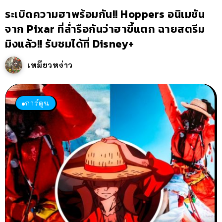
ระเบิดความฮาพร้อมกัน!! Hoppers อนิเมชัน
จาก Pixar ที่ล่ำรือกันว่าฮาขี้แตก ฉายสตรีม
มิงแล้ว!! รับชมได้ที่ Disney+
เหมียวหง่าว
การ์ตูน