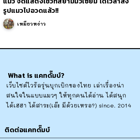
แมว จัดแสดงโชว์ที่สยามมิวเซียม ได้เวลาส่ง
รูปแมวไปอวดแล้ว!!
เหมียวหง่าว
What is แคทดั๊มบ์?
เว็บไซต์ไวรัลรุ่นบุกเบิกของไทย เล่าเรื่องน่า
สนใจในแบบแมวๆ ให้ทุกคนได้อ่าน ได้สนุก
ได้เฮฮา ได้สาระ(เอ๊ะ มีด้วยเหรอ?) since. 2014
ติดต่อแคทดั๊มบ์