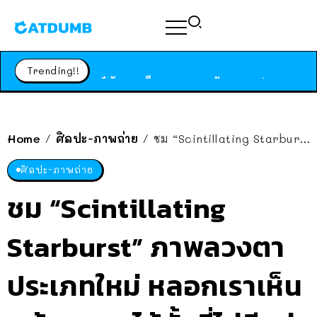
ร้านอาหารในนิวยอร์กประกาศปิดตัวลง หลังอยู่มานานกว่า 45 ปี ติดป้ายขอบคุณลูกค้าทุกคน แถมสูตรทำไวท์ซอสให้แบบจัดเต็ม
สาวญี่ปุ่นโดนแมวตัวเองกัด ไม่ได้ไปหาหมอตั้งแต่เนิ่นๆ สุดท้ายขาบวม กลายเป็นโรคเนื้อเน่า เตือนทาสแมวทั้งหลายให้ระวัง
Trending!!
ได้เวลาเด็กหนวดรวมตัว RF Online Next เปิดให้เล่นแล้ว เกม Sci-Fi MMORPG ระดับตำนาน เล่นได้ทั้งมือถือและ PC
ร้านอาหารในนิวยอร์กประกาศปิดตัวลง หลังอยู่มานานกว่า 45 ปี ติดป้ายขอบคุณลูกค้าทุกคน แถมสูตรทำไวท์ซอสให้แบบจัดเต็ม
สาวญี่ปุ่นโดนแมวตัวเองกัด ไม่ได้ไปหาหมอตั้งแต่เนิ่นๆ สุดท้ายขาบวม กลายเป็นโรคเนื้อเน่า เตือนทาสแมวทั้งหลายให้ระวัง
Home
ศิลปะ-ภาพถ่าย
ชม “Scintillating Starburst” ภาพลวงตาประเภทใหม่ หลอกเราเห็น “เส้นแสง” ได้ทั้งที่ไม่มีอยู่จริง
/
/
ศิลปะ-ภาพถ่าย
ชม “Scintillating
Starburst” ภาพลวงตา
ประเภทใหม่ หลอกเราเห็น