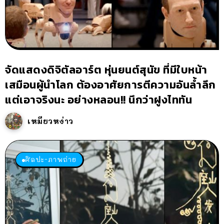
จัดแสดงดิจิตัลอาร์ต หุ่นยนต์สุนัข ที่มีใบหน้า
เสมือนผู้นำโลก ต้องอาศัยการตีความอันล้ำลึก
แต่เอาจริงนะ อย่างหลอน!! นึกว่าฝูงไททัน
เหมียวหง่าว
ศิลปะ-ภาพถ่าย