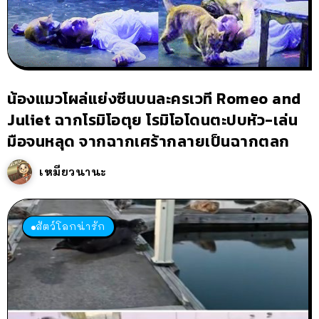
น้องแมวโผล่แย่งซีนบนละครเวที Romeo and
Juliet ฉากโรมิโอตุย โรมิโอโดนตะปบหัว-เล่น
มือจนหลุด จากฉากเศร้ากลายเป็นฉากตลก
เหมียวนานะ
สัตว์โลกน่ารัก