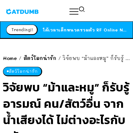
สาวญี่ปุ่นโดนแมวตัวเองกัด ไม่ได้ไปหาหมอตั้งแต่เนิ่นๆ สุดท้ายขาบวม กลายเป็นโรคเนื้อเน่า เตือนทาสแมวทั้งหลายให้ระวัง
ได้เวลาเด็กหนวดรวมตัว RF Online Next เปิดให้เล่นแล้ว เกม Sci-Fi MMORPG ระดับตำนาน เล่นได้ทั้งมือถือและ PC
Trending!!
ร้านอาหารในนิวยอร์กประกาศปิดตัวลง หลังอยู่มานานกว่า 45 ปี ติดป้ายขอบคุณลูกค้าทุกคน แถมสูตรทำไวท์ซอสให้แบบจัดเต็ม
สาวญี่ปุ่นโดนแมวตัวเองกัด ไม่ได้ไปหาหมอตั้งแต่เนิ่นๆ สุดท้ายขาบวม กลายเป็นโรคเนื้อเน่า เตือนทาสแมวทั้งหลายให้ระวัง
Home
สัตว์โลกน่ารัก
วิจัยพบ “ม้าและหมู” ก็รับรู้ อารมณ์ คน/สัตว์อื่น จากน้ำเสียงได้ ไม่ต่างอะไรกับ สุนัขและแมว เลย
/
/
สัตว์โลกน่ารัก
วิจัยพบ “ม้าและหมู” ก็รับรู้
อารมณ์ คน/สัตว์อื่น จาก
น้ำเสียงได้ ไม่ต่างอะไรกับ