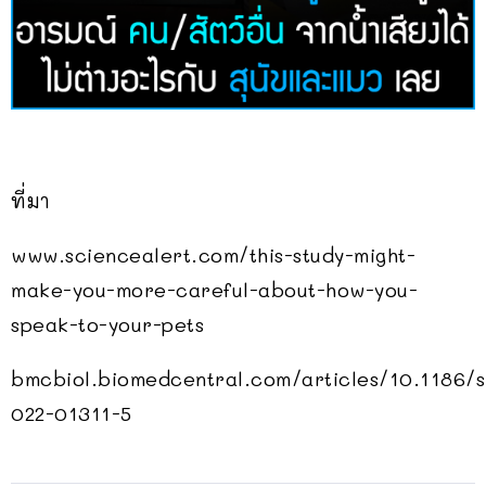
ที่มา
www.sciencealert.com/this-study-might-
make-you-more-careful-about-how-you-
speak-to-your-pets
bmcbiol.biomedcentral.com/articles/10.1186/s
022-01311-5