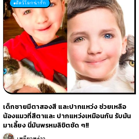
สัตว์โลกน่ารัก
เด็กชายมีตาสองสี และปากแหว่ง ช่วยเหลือ
น้องแมวที่สีตาและ ปากแหว่งเหมือนกัน รับมัน
มาเลี้ยง นี่มันพรหมลิขิตชัด ๆ!!
เหมียวหง่าว