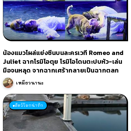
น้องแมวโผล่แย่งซีนบนละครเวที Romeo and
Juliet ฉากโรมิโอตุย โรมิโอโดนตะปบหัว-เล่น
มือจนหลุด จากฉากเศร้ากลายเป็นฉากตลก
เหมียวนานะ
สัตว์โลกน่ารัก