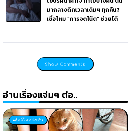
ไขปริศนาคาใจ ทำไมบางคน ตื่น
มากลางดึกเวลาเดิมๆ ทุกคืน?
เชื่อไหม “การจดโน้ต” ช่วยได้
Show Comments
อ่านเรื่องแจ่มๆ ต่อ..
สัตว์โลกน่ารัก