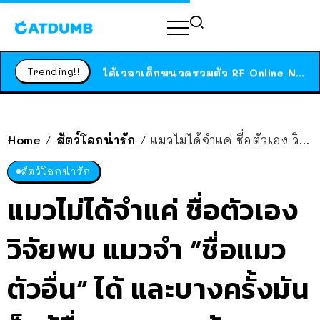
ร้านอาหารในนิวยอร์กประกาศปิดตัวลง หลังอยู่มานานกว่า 45 ปี ติดป้ายขอบคุณลูกค้าทุกคน แถมสูตรทำไวท์ซอสให้แบบจัดเต็ม
สาวญี่ปุ่นโดนแมวตัวเองกัด ไม่ได้ไปหาหมอตั้งแต่เนิ่นๆ สุดท้ายขาบวม กลายเป็นโรคเนื้อเน่า เตือนทาสแมวทั้งหลายให้ระวัง
Trending!!
ได้เวลาเด็กหนวดรวมตัว RF Online Next เปิดให้เล่นแล้ว เกม Sci-Fi MMORPG ระดับตำนาน เล่นได้ทั้งมือถือและ PC
ร้านอาหารในนิวยอร์กประกาศปิดตัวลง หลังอยู่มานานกว่า 45 ปี ติดป้ายขอบคุณลูกค้าทุกคน แถมสูตรทำไวท์ซอสให้แบบจัดเต็ม
สาวญี่ปุ่นโดนแมวตัวเองกัด ไม่ได้ไปหาหมอตั้งแต่เนิ่นๆ สุดท้ายขาบวม กลายเป็นโรคเนื้อเน่า เตือนทาสแมวทั้งหลายให้ระวัง
Home
สัตว์โลกน่ารัก
แมวไม่ได้จำแค่ ชื่อตัวเอง วิจัยพบ แมวจำ “ชื่อแมวตัวอื่น” ได้ และบางครั้งมันก็ “รู้ชื่อของเรา” ด้วย
/
/
สัตว์โลกน่ารัก
แมวไม่ได้จำแค่ ชื่อตัวเอง
วิจัยพบ แมวจำ “ชื่อแมว
ตัวอื่น” ได้ และบางครั้งมัน