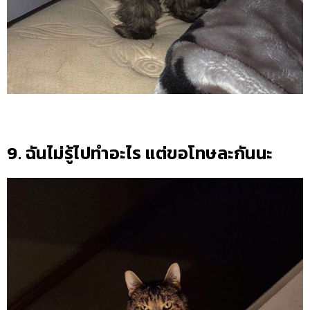
9. ฉันไม่รู้ไปทำอะไร แต่ขอโทษละกันนะ