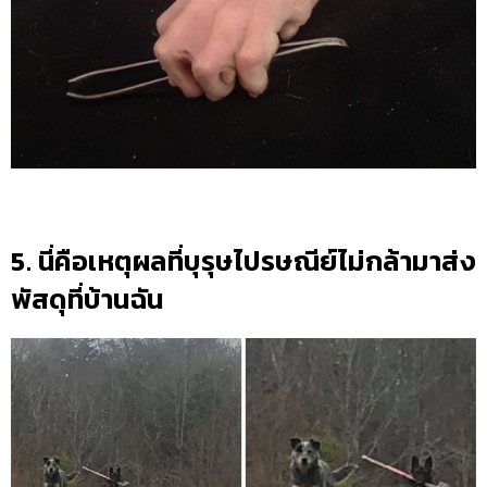
5. นี่คือเหตุผลที่บุรุษไปรษณีย์ไม่กล้ามาส่ง
พัสดุที่บ้านฉัน