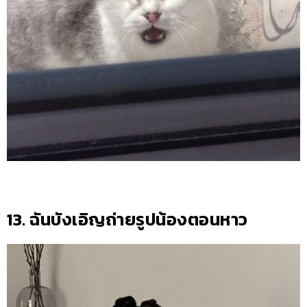
13. ฉันบังเอิญถ่ายรูปน้องตอนหาว