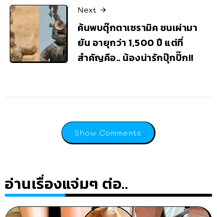
Next
ค้นพบตุ๊กตาเซรามิค ชนเผ่ามา
ยัน อายุกว่า 1,500 ปี แต่ที่
สำคัญคือ.. น้องน่ารักปุ๊กปิ๊ก!!
Show Comments
อ่านเรื่องแจ่มๆ ต่อ..