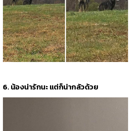
6. น้องน่ารักนะ แต่ก็น่ากลัวด้วย