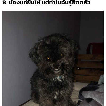
8. น้องแค่ยิ้มให้ แต่ทำไมฉันรู้สึกกลัว