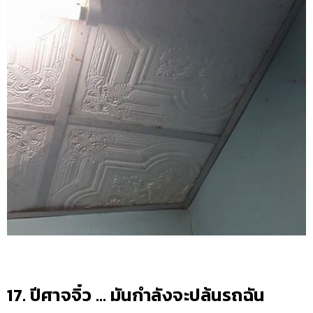
17. ปีศาจจิ๋ว … มันกำลังจะปล้นรถฉัน