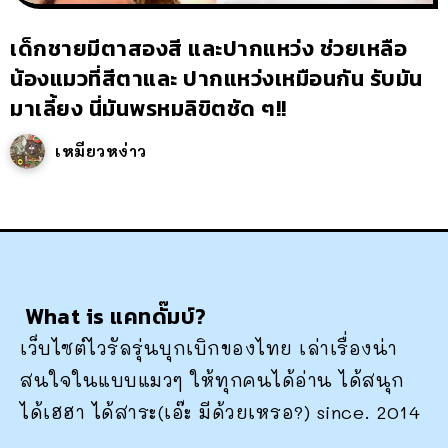
เด็กชายมีตาสองสี และปากแหว่ง ช่วยเหลือ
น้องแมวที่สีตาและ ปากแหว่งเหมือนกัน รับมัน
มาเลี้ยง นี่มันพรหมลิขิตชัด ๆ!!
เหมียวหง่าว
What is แคทดั๊มบ์?
เว็บไซต์ไวรัลรุ่นบุกเบิกของไทย เล่าเรื่องน่า
สนใจในแบบแมวๆ ให้ทุกคนได้อ่าน ได้สนุก
ได้เฮฮา ได้สาระ(เอ๊ะ มีด้วยเหรอ?) since. 2014