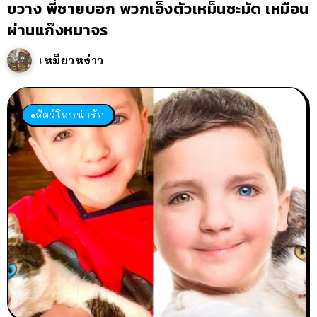
ขวาง พี่ชายบอก พวกเอ็งตัวเหม็นชะมัด เหมือน
ผ่านแก๊งหมาจร
เหมียวหง่าว
สัตว์โลกน่ารัก