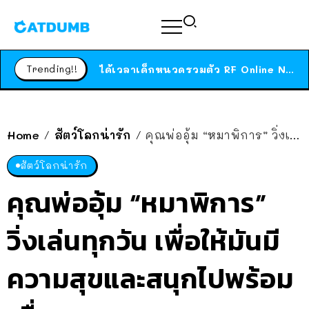
ร้านอาหารในนิวยอร์กประกาศปิดตัวลง หลังอยู่มานานกว่า 45 ปี ติดป้ายขอบคุณลูกค้าทุกคน แถมสูตรทำไวท์ซอสให้แบบจัดเต็ม
สาวญี่ปุ่นโดนแมวตัวเองกัด ไม่ได้ไปหาหมอตั้งแต่เนิ่นๆ สุดท้ายขาบวม กลายเป็นโรคเนื้อเน่า เตือนทาสแมวทั้งหลายให้ระวัง
Trending!!
ได้เวลาเด็กหนวดรวมตัว RF Online Next เปิดให้เล่นแล้ว เกม Sci-Fi MMORPG ระดับตำนาน เล่นได้ทั้งมือถือและ PC
ร้านอาหารในนิวยอร์กประกาศปิดตัวลง หลังอยู่มานานกว่า 45 ปี ติดป้ายขอบคุณลูกค้าทุกคน แถมสูตรทำไวท์ซอสให้แบบจัดเต็ม
สาวญี่ปุ่นโดนแมวตัวเองกัด ไม่ได้ไปหาหมอตั้งแต่เนิ่นๆ สุดท้ายขาบวม กลายเป็นโรคเนื้อเน่า เตือนทาสแมวทั้งหลายให้ระวัง
Home
สัตว์โลกน่ารัก
คุณพ่ออุ้ม “หมาพิการ” วิ่งเล่นทุกวัน เพื่อให้มันมีความสุขและสนุกไปพร้อมเพื่อนๆ
/
/
สัตว์โลกน่ารัก
คุณพ่ออุ้ม “หมาพิการ”
วิ่งเล่นทุกวัน เพื่อให้มันมี
ความสุขและสนุกไปพร้อม