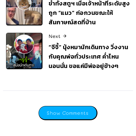
ขำทั้งสตูฯ เมื่อเจ้าหน้าที่ระดับสูง
ถูก “แมว” ก่อกวนขณะให้
สัมภาษณ์สดที่บ้าน
Next
“จีจี้” นุ้งหมานักเดินทาง วิ่งงาน
กับคุณพ่อทั่วประเทศ ค่ำไหน
นอนนั่น ขอแค่มีพ่ออยู่ข้างๆ
Show Comments