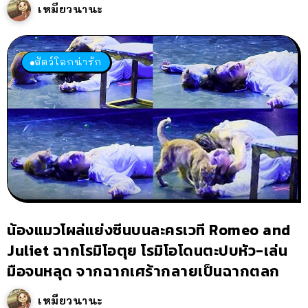
เหมียวนานะ
สัตว์โลกน่ารัก
น้องแมวโผล่แย่งซีนบนละครเวที Romeo and
Juliet ฉากโรมิโอตุย โรมิโอโดนตะปบหัว-เล่น
มือจนหลุด จากฉากเศร้ากลายเป็นฉากตลก
เหมียวนานะ