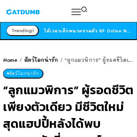
ร้านอาหารในนิวยอร์กประกาศปิดตัวลง หลังอยู่มานานกว่า 45 ปี ติดป้ายขอบคุณลูกค้าทุกคน แถมสูตรทำไวท์ซอสให้แบบจัดเต็ม
สาวญี่ปุ่นโดนแมวตัวเองกัด ไม่ได้ไปหาหมอตั้งแต่เนิ่นๆ สุดท้ายขาบวม กลายเป็นโรคเนื้อเน่า เตือนทาสแมวทั้งหลายให้ระวัง
Trending!!
ได้เวลาเด็กหนวดรวมตัว RF Online Next เปิดให้เล่นแล้ว เกม Sci-Fi MMORPG ระดับตำนาน เล่นได้ทั้งมือถือและ PC
ร้านอาหารในนิวยอร์กประกาศปิดตัวลง หลังอยู่มานานกว่า 45 ปี ติดป้ายขอบคุณลูกค้าทุกคน แถมสูตรทำไวท์ซอสให้แบบจัดเต็ม
สาวญี่ปุ่นโดนแมวตัวเองกัด ไม่ได้ไปหาหมอตั้งแต่เนิ่นๆ สุดท้ายขาบวม กลายเป็นโรคเนื้อเน่า เตือนทาสแมวทั้งหลายให้ระวัง
Home
สัตว์โลกน่ารัก
“ลูกแมวพิการ” ผู้รอดชีวิตเพียงตัวเดียว มีชีวิตใหม่สุดแฮปปี้หลังได้พบครอบครัวที่สมบูรณ์แบบ
/
/
สัตว์โลกน่ารัก
“ลูกแมวพิการ” ผู้รอดชีวิต
เพียงตัวเดียว มีชีวิตใหม่
สุดแฮปปี้หลังได้พบ