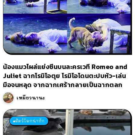
น้องแมวโผล่แย่งซีนบนละครเวที Romeo and
Juliet ฉากโรมิโอตุย โรมิโอโดนตะปบหัว-เล่น
มือจนหลุด จากฉากเศร้ากลายเป็นฉากตลก
เหมียวนานะ
สัตว์โลกน่ารัก