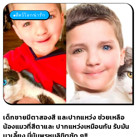
สัตว์โลกน่ารัก
เด็กชายมีตาสองสี และปากแหว่ง ช่วยเหลือ
น้องแมวที่สีตาและ ปากแหว่งเหมือนกัน รับมัน
มาเลี้ยง นี่มันพรหมลิขิตชัด ๆ!!