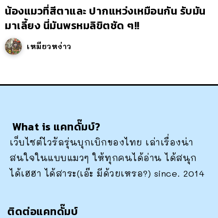
น้องแมวที่สีตาและ ปากแหว่งเหมือนกัน รับมัน
มาเลี้ยง นี่มันพรหมลิขิตชัด ๆ!!
เหมียวหง่าว
What is แคทดั๊มบ์?
เว็บไซต์ไวรัลรุ่นบุกเบิกของไทย เล่าเรื่องน่า
สนใจในแบบแมวๆ ให้ทุกคนได้อ่าน ได้สนุก
ได้เฮฮา ได้สาระ(เอ๊ะ มีด้วยเหรอ?) since. 2014
ติดต่อแคทดั๊มบ์