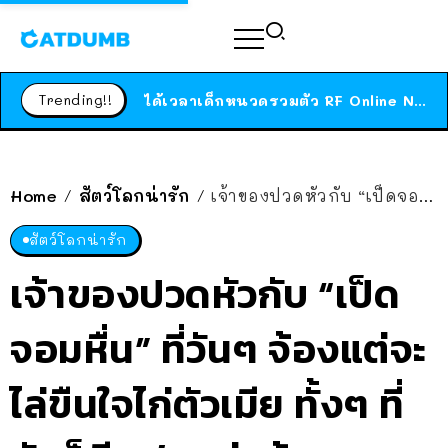
ร้านอาหารในนิวยอร์กประกาศปิดตัวลง หลังอยู่มานานกว่า 45 ปี ติดป้ายขอบคุณลูกค้าทุกคน แถมสูตรทำไวท์ซอสให้แบบจัดเต็ม
สาวญี่ปุ่นโดนแมวตัวเองกัด ไม่ได้ไปหาหมอตั้งแต่เนิ่นๆ สุดท้ายขาบวม กลายเป็นโรคเนื้อเน่า เตือนทาสแมวทั้งหลายให้ระวัง
Trending!!
ได้เวลาเด็กหนวดรวมตัว RF Online Next เปิดให้เล่นแล้ว เกม Sci-Fi MMORPG ระดับตำนาน เล่นได้ทั้งมือถือและ PC
ร้านอาหารในนิวยอร์กประกาศปิดตัวลง หลังอยู่มานานกว่า 45 ปี ติดป้ายขอบคุณลูกค้าทุกคน แถมสูตรทำไวท์ซอสให้แบบจัดเต็ม
สาวญี่ปุ่นโดนแมวตัวเองกัด ไม่ได้ไปหาหมอตั้งแต่เนิ่นๆ สุดท้ายขาบวม กลายเป็นโรคเนื้อเน่า เตือนทาสแมวทั้งหลายให้ระวัง
Home
สัตว์โลกน่ารัก
เจ้าของปวดหัวกับ “เป็ดจอมหื่น” ที่วันๆ จ้องแต่จะไล่ขืนใจไก่ตัวเมีย ทั้งๆ ที่มันก็มีแฟนอยู่แล้ว
/
/
สัตว์โลกน่ารัก
เจ้าของปวดหัวกับ “เป็ด
จอมหื่น” ที่วันๆ จ้องแต่จะ
ไล่ขืนใจไก่ตัวเมีย ทั้งๆ ที่