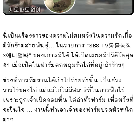
นี่เป็นเรื่องราวของความไม่สมหวังในความรักเมื่อ
มีรักข้ามสายพันธุ์… ในรายการ “SBS TV동물농장
x애니멀봐” ของเกาหลีใต้ ได้เปิดเผยคลิปวิดีโอสุด
ฮา เมื่อเป็ดในฟาร์มตกหลุมรักไก่ที่อยู่เล้าข้างๆ
ช่วงที่ทางทีมงานได้เข้าไปถ่ายทำนั้น เป็นช่วง
วางไข่ของไก่ แต่แม่ไก่ไม่มีสมาธิที่ในการฟักไข่
เพราะถูกเจ้าเป็ดจอมหื่น ไล่ล่าทั่วฟาร์ม เพื่อหวังที่
จะขืนใจ … งานนี้ทำเอาเจ้าของฟาร์มปวดหัวหนัก
มาก