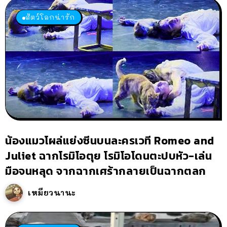
สัตว์โลกน่ารัก
น้องแมวโผล่แย่งซีนบนละครเวที Romeo and
Juliet ฉากโรมิโอตุย โรมิโอโดนตะปบหัว-เล่น
มือจนหลุด จากฉากเศร้ากลายเป็นฉากตลก
เหมียวนานะ