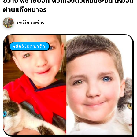
ขวาง พี่ชายบอก พวกเอ็งตัวเหม็นชะมัด เหมือน
ผ่านแก๊งหมาจร
เหมียวหง่าว
สัตว์โลกน่ารัก