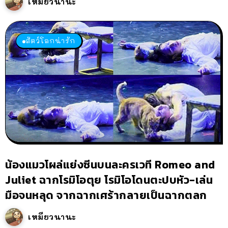
เหมียวนานะ
สัตว์โลกน่ารัก
น้องแมวโผล่แย่งซีนบนละครเวที Romeo and
Juliet ฉากโรมิโอตุย โรมิโอโดนตะปบหัว-เล่น
มือจนหลุด จากฉากเศร้ากลายเป็นฉากตลก
เหมียวนานะ