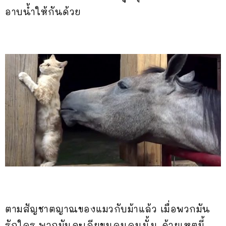
อาบน้ำให้กันด้วย
ตามสัญชาตญาณของแมวกับม้าแล้ว เมื่อพวกมัน
รักใคร พวกมันจะเลียขนคนคนนั้น ด้วยเหตุนี้