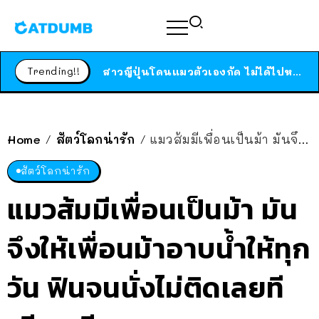
ร้านอาหารในนิวยอร์กประกาศปิดตัวลง หลังอยู่มานานกว่า 45 ปี ติดป้ายขอบคุณลูกค้าทุกคน แถมสูตรทำไวท์ซอสให้แบบจัดเต็ม
สาวญี่ปุ่นโดนแมวตัวเองกัด ไม่ได้ไปหาหมอตั้งแต่เนิ่นๆ สุดท้ายขาบวม กลายเป็นโรคเนื้อเน่า เตือนทาสแมวทั้งหลายให้ระวัง
Trending!!
ได้เวลาเด็กหนวดรวมตัว RF Online Next เปิดให้เล่นแล้ว เกม Sci-Fi MMORPG ระดับตำนาน เล่นได้ทั้งมือถือและ PC
ร้านอาหารในนิวยอร์กประกาศปิดตัวลง หลังอยู่มานานกว่า 45 ปี ติดป้ายขอบคุณลูกค้าทุกคน แถมสูตรทำไวท์ซอสให้แบบจัดเต็ม
สาวญี่ปุ่นโดนแมวตัวเองกัด ไม่ได้ไปหาหมอตั้งแต่เนิ่นๆ สุดท้ายขาบวม กลายเป็นโรคเนื้อเน่า เตือนทาสแมวทั้งหลายให้ระวัง
Home
สัตว์โลกน่ารัก
แมวส้มมีเพื่อนเป็นม้า มันจึงให้เพื่อนม้าอาบน้ำให้ทุกวัน ฟินจนนั่งไม่ติดเลยทีเดียวเชียว
/
/
สัตว์โลกน่ารัก
แมวส้มมีเพื่อนเป็นม้า มัน
จึงให้เพื่อนม้าอาบน้ำให้ทุก
วัน ฟินจนนั่งไม่ติดเลยที