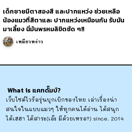
เด็กชายมีตาสองสี และปากแหว่ง ช่วยเหลือ
น้องแมวที่สีตาและ ปากแหว่งเหมือนกัน รับมัน
มาเลี้ยง นี่มันพรหมลิขิตชัด ๆ!!
เหมียวหง่าว
What is แคทดั๊มบ์?
เว็บไซต์ไวรัลรุ่นบุกเบิกของไทย เล่าเรื่องน่า
สนใจในแบบแมวๆ ให้ทุกคนได้อ่าน ได้สนุก
ได้เฮฮา ได้สาระ(เอ๊ะ มีด้วยเหรอ?) since. 2014