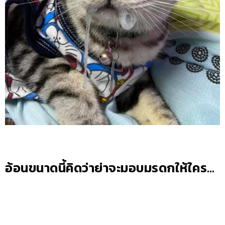
อ้อนขนาดนี้คิดว่าย่าจะมอบมรดกให้ใคร…