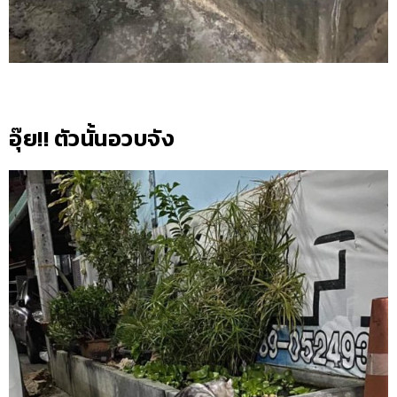
อุ๊ย!! ตัวนั้นอวบจัง