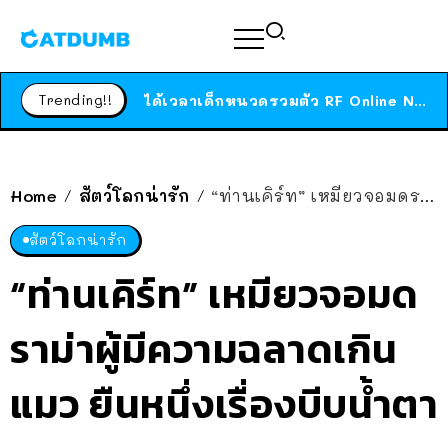
ร้านอาหารในนิวยอร์กประกาศปิดตัวลง หลังอยู่มานานกว่า 45 ปี ติดป้ายขอบคุณลูกค้าทุกคน แถมสูตรทำไวท์ซอสให้แบบจัดเต็ม
สาวญี่ปุ่นโดนแมวตัวเองกัด ไม่ได้ไปหาหมอตั้งแต่เนิ่นๆ สุดท้ายขาบวม กลายเป็นโรคเนื้อเน่า เตือนทาสแมวทั้งหลายให้ระวัง
Trending!!
ได้เวลาเด็กหนวดรวมตัว RF Online Next เปิดให้เล่นแล้ว เกม Sci-Fi MMORPG ระดับตำนาน เล่นได้ทั้งมือถือและ PC
ร้านอาหารในนิวยอร์กประกาศปิดตัวลง หลังอยู่มานานกว่า 45 ปี ติดป้ายขอบคุณลูกค้าทุกคน แถมสูตรทำไวท์ซอสให้แบบจัดเต็ม
สาวญี่ปุ่นโดนแมวตัวเองกัด ไม่ได้ไปหาหมอตั้งแต่เนิ่นๆ สุดท้ายขาบวม กลายเป็นโรคเนื้อเน่า เตือนทาสแมวทั้งหลายให้ระวัง
Home
สัตว์โลกน่ารัก
“ท่านเคิร์ท” เหมียวจอมดราม่าผู้มีความฉลาดเกินแมว ยืนหนึ่งเรื่องบีบน้ำตา
/
/
สัตว์โลกน่ารัก
“ท่านเคิร์ท” เหมียวจอมด
ราม่าผู้มีความฉลาดเกิน
แมว ยืนหนึ่งเรื่องบีบน้ำตา