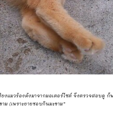
สียงแมวร้องดังมาจากมอเตอร์ไซต์ จึงตรวจสอบดู ก็พบ
า มะขาม (เพราะยายชอบกินมะขาม”