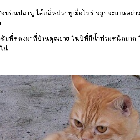
กินปลาทู ได้กลิ่นปลาทูเมื่อไหร่ จมูกจะบานอย่างเห
ม
้มที่หลงมาที่บ้าน
คุณยาย
ในปีที่มีน้ำท่วมหนักมาก
โน่