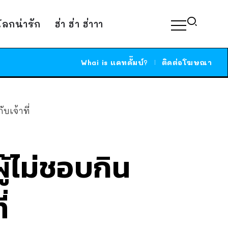
์โลกน่ารัก
ฮ่า ฮ่า ฮ่าาา
Whai is แคทดั๊มบ์?
ติดต่อโฆษณา
เจ้าที่
้ไม่ชอบกิน
่