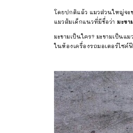
โดยปกติแล้ว แมวส่วนใหญ่จะชอบ
แมวส้มเด็กแนวที่มีชื่อว่า
มะขา
มะขามเป็นใคร? มะขามเป็นแมวส
ในห้องเครื่องรถมอเตอร์ไซค์ฟี