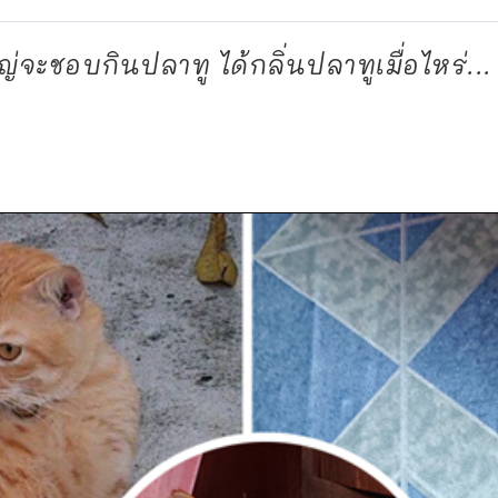
จะชอบกินปลาทู ได้กลิ่นปลาทูเมื่อไหร่...