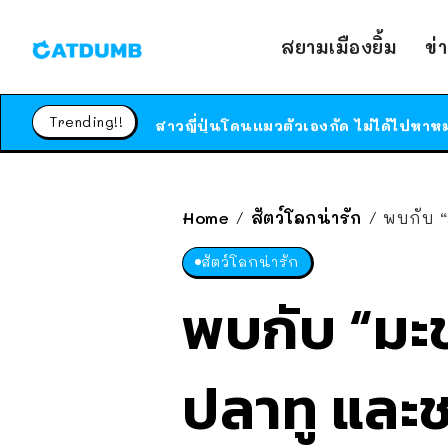
สยามเมืองยิ้ม
ข่
Trending!!
Home
สัตว์โลกน่ารัก
พบกับ “
/
/
สัตว์โลกน่ารัก
พบกับ “มะ
ปลาทู และชอ