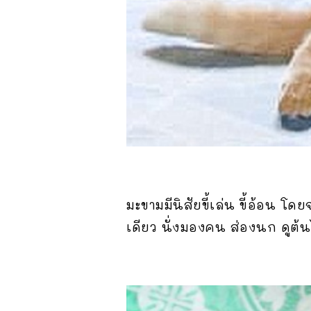
มะขามมีนิสัยขี้เล่น ขี้อ้อน 
เดียว นั่งมองคน ส่องนก ดูต้