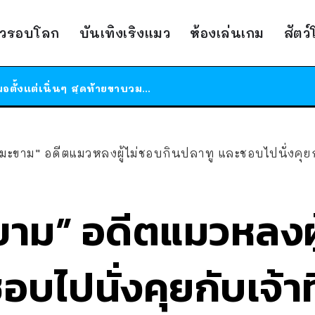
สาวญี่ปุ่นโดนแมวตัวเองกัด ไม่ได้ไปหาหมอตั้งแต่เนิ่นๆ สุดท้ายขาบวม กลายเป็นโรคเนื้อเน่า เตือนทาสแมวทั้งหลายให้ระวัง
ได้เวลาเด็กหนวดรวมตัว RF Online Next เปิดให้เล่นแล้ว เกม Sci-Fi MMORPG ระดับตำนาน เล่นได้ทั้งมือถือและ PC
าวรอบโลก
บันเทิงเริงแมว
ห้องเล่นเกม
สัตว
ร้านอาหารในนิวยอร์กประกาศปิดตัวลง หลังอยู่มานานกว่า 45 ปี ติดป้ายขอบคุณลูกค้าทุกคน แถมสูตรทำไวท์ซอสให้แบบจัดเต็ม
สาวญี่ปุ่นโดนแมวตัวเองกัด ไม่ได้ไปหาหมอตั้งแต่เนิ่นๆ สุดท้ายขาบวม กลายเป็นโรคเนื้อเน่า เตือนทาสแมวทั้งหลายให้ระวัง
มะขาม” อดีตแมวหลงผู้ไม่ชอบกินปลาทู และชอบไปนั่งคุยกับ
ขาม” อดีตแมวหลงผู
บไปนั่งคุยกับเจ้าที