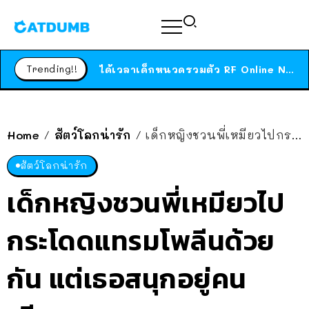
ร้านอาหารในนิวยอร์กประกาศปิดตัวลง หลังอยู่มานานกว่า 45 ปี ติดป้ายขอบคุณลูกค้าทุกคน แถมสูตรทำไวท์ซอสให้แบบจัดเต็ม
สาวญี่ปุ่นโดนแมวตัวเองกัด ไม่ได้ไปหาหมอตั้งแต่เนิ่นๆ สุดท้ายขาบวม กลายเป็นโรคเนื้อเน่า เตือนทาสแมวทั้งหลายให้ระวัง
Trending!!
ได้เวลาเด็กหนวดรวมตัว RF Online Next เปิดให้เล่นแล้ว เกม Sci-Fi MMORPG ระดับตำนาน เล่นได้ทั้งมือถือและ PC
ร้านอาหารในนิวยอร์กประกาศปิดตัวลง หลังอยู่มานานกว่า 45 ปี ติดป้ายขอบคุณลูกค้าทุกคน แถมสูตรทำไวท์ซอสให้แบบจัดเต็ม
สาวญี่ปุ่นโดนแมวตัวเองกัด ไม่ได้ไปหาหมอตั้งแต่เนิ่นๆ สุดท้ายขาบวม กลายเป็นโรคเนื้อเน่า เตือนทาสแมวทั้งหลายให้ระวัง
Home
สัตว์โลกน่ารัก
เด็กหญิงชวนพี่เหมียวไปกระโดดแทรมโพลีนด้วยกัน แต่เธอสนุกอยู่คนเดียว…
/
/
สัตว์โลกน่ารัก
เด็กหญิงชวนพี่เหมียวไป
กระโดดแทรมโพลีนด้วย
กัน แต่เธอสนุกอยู่คน