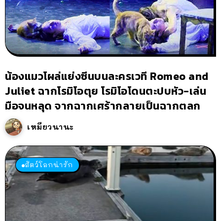
น้องแมวโผล่แย่งซีนบนละครเวที Romeo and
Juliet ฉากโรมิโอตุย โรมิโอโดนตะปบหัว-เล่น
มือจนหลุด จากฉากเศร้ากลายเป็นฉากตลก
เหมียวนานะ
สัตว์โลกน่ารัก