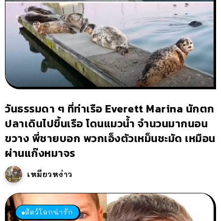
วันธรรมดา ๆ ที่ท่าเรือ Everett Marina นักตก
ปลาเดินไปขึ้นเรือ โดนแมวน้ำ จำนวนมากนอน
ขวาง พี่ชายบอก พวกเอ็งตัวเหม็นชะมัด เหมือน
ผ่านแก๊งหมาจร
เหมียวหง่าว
สัตว์โลกน่ารัก