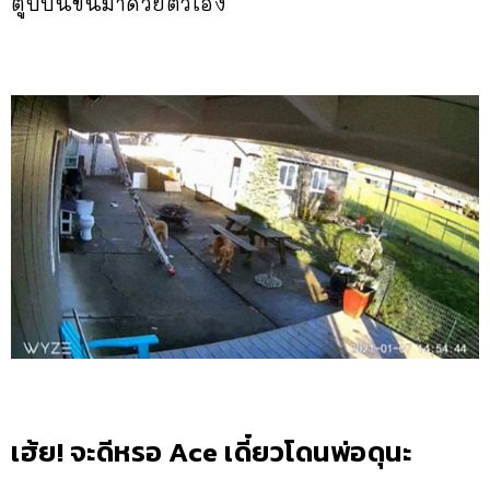
ตูบปีนขึ้นมาด้วยตัวเอง
เฮ้ย! จะดีหรอ Ace เดี๋ยวโดนพ่อดุนะ