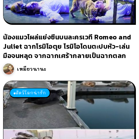
น้องแมวโผล่แย่งซีนบนละครเวที Romeo and
Juliet ฉากโรมิโอตุย โรมิโอโดนตะปบหัว-เล่น
มือจนหลุด จากฉากเศร้ากลายเป็นฉากตลก
เหมียวนานะ
สัตว์โลกน่ารัก