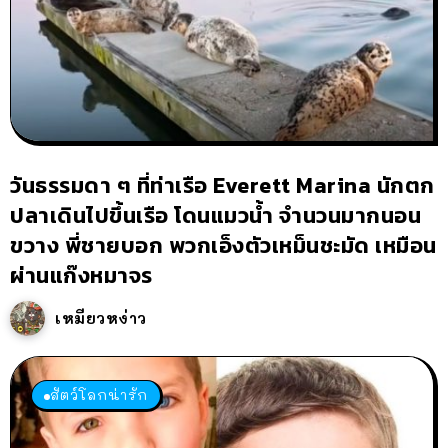
วันธรรมดา ๆ ที่ท่าเรือ Everett Marina นักตก
ปลาเดินไปขึ้นเรือ โดนแมวน้ำ จำนวนมากนอน
ขวาง พี่ชายบอก พวกเอ็งตัวเหม็นชะมัด เหมือน
ผ่านแก๊งหมาจร
เหมียวหง่าว
สัตว์โลกน่ารัก