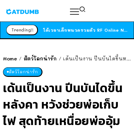
ร้านอาหารในนิวยอร์กประกาศปิดตัวลง หลังอยู่มานานกว่า 45 ปี ติดป้ายขอบคุณลูกค้าทุกคน แถมสูตรทำไวท์ซอสให้แบบจัดเต็ม
สาวญี่ปุ่นโดนแมวตัวเองกัด ไม่ได้ไปหาหมอตั้งแต่เนิ่นๆ สุดท้ายขาบวม กลายเป็นโรคเนื้อเน่า เตือนทาสแมวทั้งหลายให้ระวัง
Trending!!
ได้เวลาเด็กหนวดรวมตัว RF Online Next เปิดให้เล่นแล้ว เกม Sci-Fi MMORPG ระดับตำนาน เล่นได้ทั้งมือถือและ PC
ร้านอาหารในนิวยอร์กประกาศปิดตัวลง หลังอยู่มานานกว่า 45 ปี ติดป้ายขอบคุณลูกค้าทุกคน แถมสูตรทำไวท์ซอสให้แบบจัดเต็ม
สาวญี่ปุ่นโดนแมวตัวเองกัด ไม่ได้ไปหาหมอตั้งแต่เนิ่นๆ สุดท้ายขาบวม กลายเป็นโรคเนื้อเน่า เตือนทาสแมวทั้งหลายให้ระวัง
Home
สัตว์โลกน่ารัก
เด้นเป็นงาน ปีนบันไดขึ้นหลังคา หวังช่วยพ่อเก็บไฟ สุดท้ายเหนื่อยพ่ออุ้มลง…
/
/
สัตว์โลกน่ารัก
เด้นเป็นงาน ปีนบันไดขึ้น
หลังคา หวังช่วยพ่อเก็บ
ไฟ สุดท้ายเหนื่อยพ่ออุ้ม