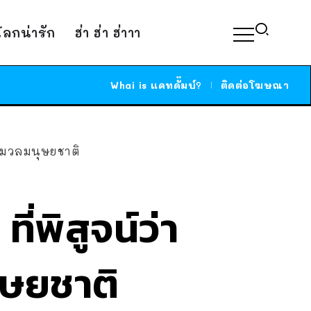
์โลกน่ารัก
ฮ่า ฮ่า ฮ่าาา
Whai is แคทดั๊มบ์?
ติดต่อโฆษณา
องมวลมนุษยชาติ
ี่พิสูจน์ว่า
ุษยชาติ