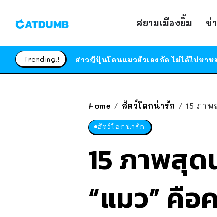
สยามเมืองยิ้ม
ข่
Trending!!
Home
สัตว์โลกน่ารัก
15 ภาพส
/
/
สัตว์โลกน่ารัก
15 ภาพสุดน่
“แมว” คือ