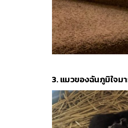
3. แมวของฉันภูมิใจมาก