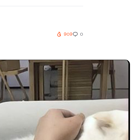
909
0