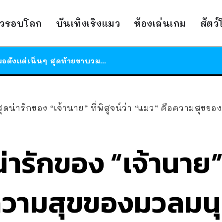
ร้านอาหารในนิวยอร์กประกาศปิดตัวลง หลังอยู่มานานกว่า 45 ปี ติดป้ายขอบคุณลูกค้าทุกคน แถมสูตรทำไวท์ซอสให้แบบจัดเต็ม
าวรอบโลก
บันเทิงเริงแมว
ห้องเล่นเกม
สัตว
สาวญี่ปุ่นโดนแมวตัวเองกัด ไม่ได้ไปหาหมอตั้งแต่เนิ่นๆ สุดท้ายขาบวม กลายเป็นโรคเนื้อเน่า เตือนทาสแมวทั้งหลายให้ระวัง
ได้เวลาเด็กหนวดรวมตัว RF Online Next เปิดให้เล่นแล้ว เกม Sci-Fi MMORPG ระดับตำนาน เล่นได้ทั้งมือถือและ PC
ร้านอาหารในนิวยอร์กประกาศปิดตัวลง หลังอยู่มานานกว่า 45 ปี ติดป้ายขอบคุณลูกค้าทุกคน แถมสูตรทำไวท์ซอสให้แบบจัดเต็ม
สาวญี่ปุ่นโดนแมวตัวเองกัด ไม่ได้ไปหาหมอตั้งแต่เนิ่นๆ สุดท้ายขาบวม กลายเป็นโรคเนื้อเน่า เตือนทาสแมวทั้งหลายให้ระวัง
ุดน่ารักของ “เจ้านาย” ที่พิสูจน์ว่า “แมว” คือความสุขข
ารักของ “เจ้านาย” ท
ความสุขของมวลมน