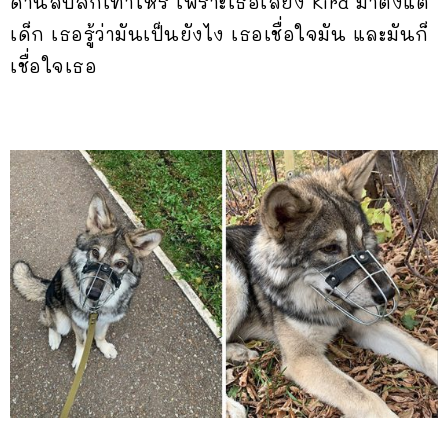
ด้านลบสักเท่าไหร่ เพราะเธอเลี้ยง Kira มาตั้งแต่
เด็ก เธอรู้ว่ามันเป็นยังไง เธอเชื่อใจมัน และมันก็
เชื่อใจเธอ