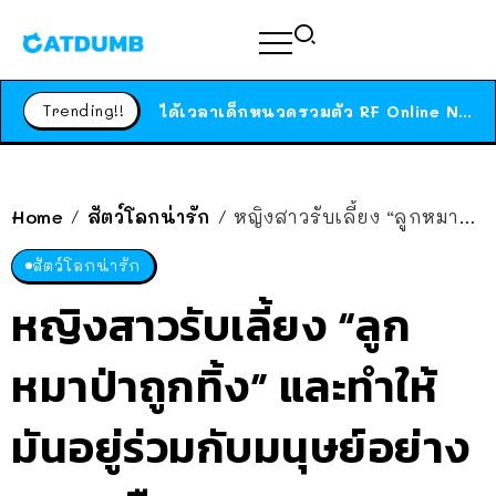
ร้านอาหารในนิวยอร์กประกาศปิดตัวลง หลังอยู่มานานกว่า 45 ปี ติดป้ายขอบคุณลูกค้าทุกคน แถมสูตรทำไวท์ซอสให้แบบจัดเต็ม
สาวญี่ปุ่นโดนแมวตัวเองกัด ไม่ได้ไปหาหมอตั้งแต่เนิ่นๆ สุดท้ายขาบวม กลายเป็นโรคเนื้อเน่า เตือนทาสแมวทั้งหลายให้ระวัง
Trending!!
ได้เวลาเด็กหนวดรวมตัว RF Online Next เปิดให้เล่นแล้ว เกม Sci-Fi MMORPG ระดับตำนาน เล่นได้ทั้งมือถือและ PC
ร้านอาหารในนิวยอร์กประกาศปิดตัวลง หลังอยู่มานานกว่า 45 ปี ติดป้ายขอบคุณลูกค้าทุกคน แถมสูตรทำไวท์ซอสให้แบบจัดเต็ม
สาวญี่ปุ่นโดนแมวตัวเองกัด ไม่ได้ไปหาหมอตั้งแต่เนิ่นๆ สุดท้ายขาบวม กลายเป็นโรคเนื้อเน่า เตือนทาสแมวทั้งหลายให้ระวัง
Home
สัตว์โลกน่ารัก
หญิงสาวรับเลี้ยง “ลูกหมาป่าถูกทิ้ง” และทำให้มันอยู่ร่วมกับมนุษย์อย่างกลมกลืน
/
/
สัตว์โลกน่ารัก
หญิงสาวรับเลี้ยง “ลูก
หมาป่าถูกทิ้ง” และทำให้
มันอยู่ร่วมกับมนุษย์อย่าง