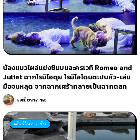
น้องแมวโผล่แย่งซีนบนละครเวที Romeo and
Juliet ฉากโรมิโอตุย โรมิโอโดนตะปบหัว-เล่น
มือจนหลุด จากฉากเศร้ากลายเป็นฉากตลก
เหมียวนานะ
สัตว์โลกน่ารัก