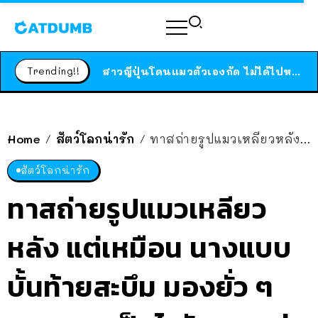
ร้านอาหารในนิวยอร์กประกาศปิดตัวลง หลังอยู่มานานกว่า 45 ปี ติดป้ายขอบคุณลูกค้าทุกคน แถมสูตรทำไวท์ซอสให้แบบจัดเต็ม
สาวญี่ปุ่นโดนแมวตัวเองกัด ไม่ได้ไปหาหมอตั้งแต่เนิ่นๆ สุดท้ายขาบวม กลายเป็นโรคเนื้อเน่า เตือนทาสแมวทั้งหลายให้ระวัง
Trending!!
ได้เวลาเด็กหนวดรวมตัว RF Online Next เปิดให้เล่นแล้ว เกม Sci-Fi MMORPG ระดับตำนาน เล่นได้ทั้งมือถือและ PC
ร้านอาหารในนิวยอร์กประกาศปิดตัวลง หลังอยู่มานานกว่า 45 ปี ติดป้ายขอบคุณลูกค้าทุกคน แถมสูตรทำไวท์ซอสให้แบบจัดเต็ม
สาวญี่ปุ่นโดนแมวตัวเองกัด ไม่ได้ไปหาหมอตั้งแต่เนิ่นๆ สุดท้ายขาบวม กลายเป็นโรคเนื้อเน่า เตือนทาสแมวทั้งหลายให้ระวัง
Home
สัตว์โลกน่ารัก
ทาสถ่ายรูปแมวเหลียวหลัง แต่เหมือน นางแบบบั้นท้ายสะบึม มองยั่ว ๆ จนกลายเป็นไวรัล คนแห่ทำมีมแซวยับ
/
/
สัตว์โลกน่ารัก
ทาสถ่ายรูปแมวเหลียว
หลัง แต่เหมือน นางแบบ
บั้นท้ายสะบึม มองยั่ว ๆ