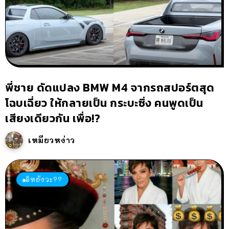
พี่ชาย ดัดแปลง BMW M4 จากรถสปอร์ตสุด
โฉบเฉี่ยว ให้กลายเป็น กระบะซิ่ง คนพูดเป็น
เสียงเดียวกัน เพื่อ!?
เหมียวหง่าว
อิหยังวะ??