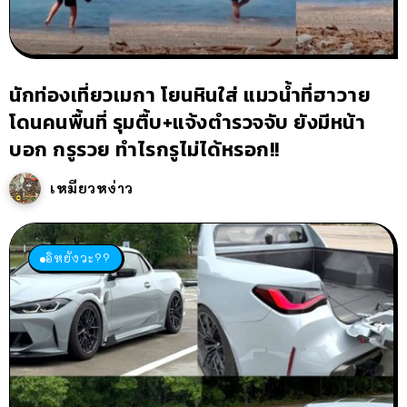
นักท่องเที่ยวเมกา โยนหินใส่ แมวน้ำที่ฮาวาย
โดนคนพื้นที่ รุมตื้บ+แจ้งตำรวจจับ ยังมีหน้า
บอก กรูรวย ทำไรกรูไม่ได้หรอก!!
เหมียวหง่าว
อิหยังวะ??