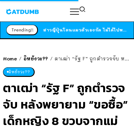
ร้านอาหารในนิวยอร์กประกาศปิดตัวลง หลังอยู่มานานกว่า 45 ปี ติดป้ายขอบคุณลูกค้าทุกคน แถมสูตรทำไวท์ซอสให้แบบจัดเต็ม
สาวญี่ปุ่นโดนแมวตัวเองกัด ไม่ได้ไปหาหมอตั้งแต่เนิ่นๆ สุดท้ายขาบวม กลายเป็นโรคเนื้อเน่า เตือนทาสแมวทั้งหลายให้ระวัง
Trending!!
ได้เวลาเด็กหนวดรวมตัว RF Online Next เปิดให้เล่นแล้ว เกม Sci-Fi MMORPG ระดับตำนาน เล่นได้ทั้งมือถือและ PC
ร้านอาหารในนิวยอร์กประกาศปิดตัวลง หลังอยู่มานานกว่า 45 ปี ติดป้ายขอบคุณลูกค้าทุกคน แถมสูตรทำไวท์ซอสให้แบบจัดเต็ม
สาวญี่ปุ่นโดนแมวตัวเองกัด ไม่ได้ไปหาหมอตั้งแต่เนิ่นๆ สุดท้ายขาบวม กลายเป็นโรคเนื้อเน่า เตือนทาสแมวทั้งหลายให้ระวัง
Home
อิหยังวะ??
ตาเฒ่า “รัฐ F” ถูกตำรวจจับ หลังพยายาม “ขอซื้อ” เด็กหญิง 8 ขวบจากแม่ของเธอ
/
/
อิหยังวะ??
ตาเฒ่า “รัฐ F” ถูกตำรวจ
จับ หลังพยายาม “ขอซื้อ”
เด็กหญิง 8 ขวบจากแม่