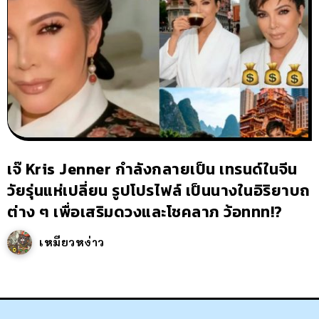
เจ๊ Kris Jenner กำลังกลายเป็น เทรนด์ในจีน
วัยรุ่นแห่เปลี่ยน รูปโปรไฟล์ เป็นนางในอิริยาบถ
ต่าง ๆ เพื่อเสริมดวงและโชคลาภ ว้อททท!?
เหมียวหง่าว