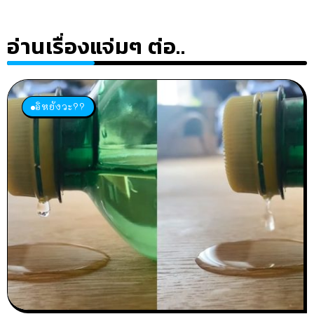
อ่านเรื่องแจ่มๆ ต่อ..
อิหยังวะ??