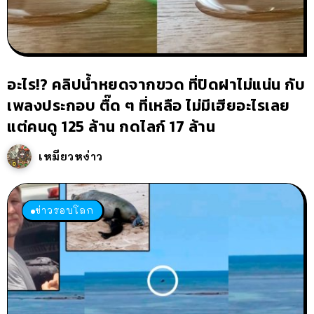
อะไร!? คลิปน้ำหยดจากขวด ที่ปิดฝาไม่แน่น กับ
เพลงประกอบ ตื๊ด ๆ ที่เหลือ ไม่มีเฮียอะไรเลย
แต่คนดู 125 ล้าน กดไลก์ 17 ล้าน
เหมียวหง่าว
ข่าวรอบโลก