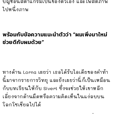
บัญชีอินสตาแกรมเป็นของตัวเอง และโพสต์ภาพ
ไปหนึ่งภาพ
พร้อมกับข้อความแนะนำตัวว่า “ผมเพิ่งมาใหม่
ช่วยดีกับผมด้วย”
ทางด้าน Lorna เผยว่า เธอได้รับไอเดียของคำท้า
นี้มาจากรายการวิทยุ และยังเผยว่านี่ก็เป็นเหมือน
กับบทเรียนให้กับ Sivert ซึ่งจะช่วยให้เขาหลีก
เลี่ยงจากด้านมืดหรือความคิดเห็นในแง่ลบบน
โลกโซเชียลไปได้