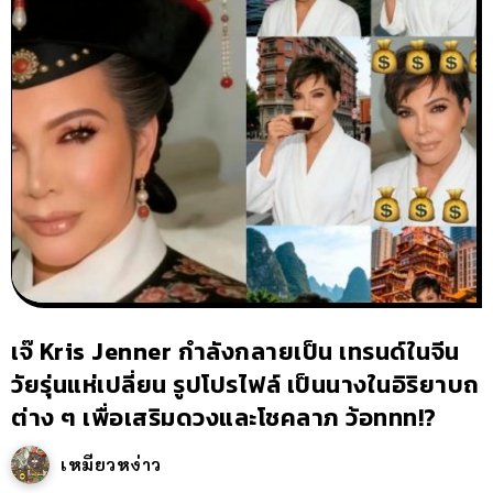
เจ๊ Kris Jenner กำลังกลายเป็น เทรนด์ในจีน
วัยรุ่นแห่เปลี่ยน รูปโปรไฟล์ เป็นนางในอิริยาบถ
ต่าง ๆ เพื่อเสริมดวงและโชคลาภ ว้อททท!?
เหมียวหง่าว