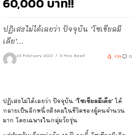
60,000 บาท!!
ปฏิเสธไม่ได้เลยว่า ปัจจุบัน ‘โซเชียลมี
เดีย’...
25 February 2022
3 Mins Read
734
0
ปฏิเสธไม่ได้เลยว่า ปัจจุบัน
‘โซเชียลมีเดีย’
ได้
กลายเป็นอีกหนึ่งสังคมในชีวิตของผู้คนจำนวน
มาก โดยเฉพาะในกลุ่มวัยรุ่น