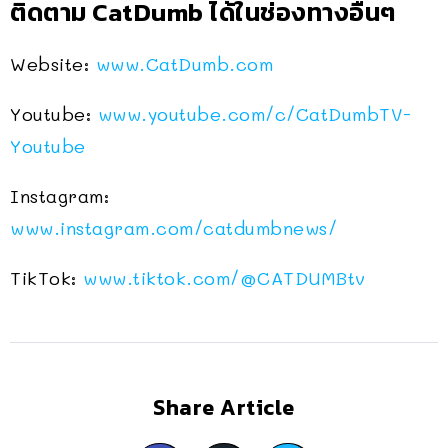
ติดตาม CatDumb ได้ในช่องทางอื่นๆ
Website:
www.CatDumb.com
Youtube:
www.youtube.com/c/CatDumbTV-
Youtube
Instagram:
www.instagram.com/catdumbnews/
TikTok:
www.tiktok.com/@CATDUMBtv
Share Article