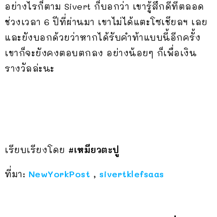
อย่างไรก็ตาม Sivert ก็บอกว่า เขารู้สึกดีที่ตลอด
ช่วงเวลา 6 ปีที่ผ่านมา เขาไม่ได้แตะโซเชียลฯ เลย
และยังบอกด้วยว่าหากได้รับคำท้าแบบนี้อีกครั้ง
เขาก็จะยังคงตอบตกลง อย่างน้อยๆ ก็เพื่อเงิน
รางวัลล่ะนะ
เรียบเรียงโดย
#เหมียวตะปู
ที่มา:
NewYorkPost
,
sivertklefsaas