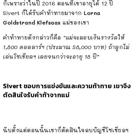
ก็เพราะว่าในปี 2016 ตอนที่เขาอายุได้ 12 ปี
Sivert ก็ได้รับคำท้าทายมาจาก
Lorna
Goldstrand Klefsaas
แม่ของเขา
คำท้าทายดังกล่าวก็คือ
“แม่จะมอบเงินรางวัลให้
1,800 ดอลลาร์ฯ (ประมาณ 58,000 บาท) ถ้าลูกไม่
เล่นโซเชียลฯ เลยจนกว่าจะอายุ 18 ปี”
Sivert ชอบการแข่งขันและความท้าทาย เขาจึง
ตัดสินใจรับคำท้าจากแม่
นับตั้งแต่ตอนนั้นเขาก็ตัดสินใจลบบัญชีโซเชียลฯ