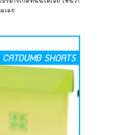
ร์มาร์เก็ตที่นั่นได้เลย เห็นว่า
าคมเลย