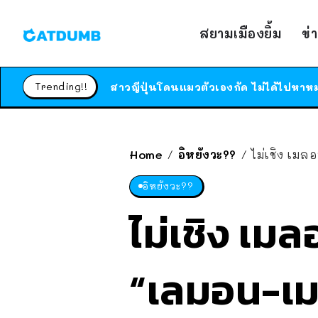
สยามเมืองยิ้ม
ข่
Trending!!
Home
อิหยังวะ??
ไม่เชิง เม
/
/
อิหยังวะ??
ไม่เชิง เม
“เลมอน-เมล